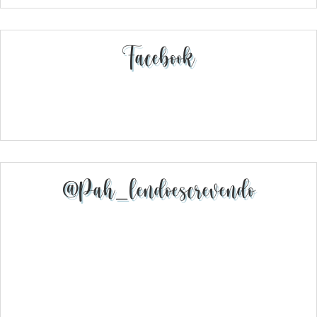
Facebook
@pah_lendoescrevendo