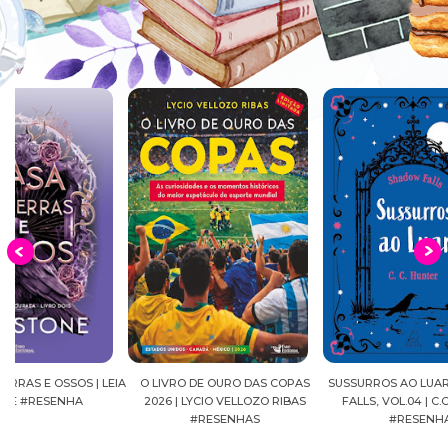
EIA
O LIVRO DE OURO DAS COPAS
SUSSURROS AO LUAR | SHADOW
C
2026 | LYCIO VELLOZO RIBAS
FALLS, VOL.04 | C.C.HUNTER
SH
#RESENHAS
#RESENHA
BEVE