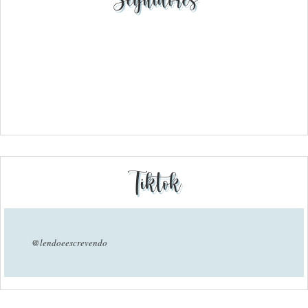
Tiktok
@lendoeescrevendo