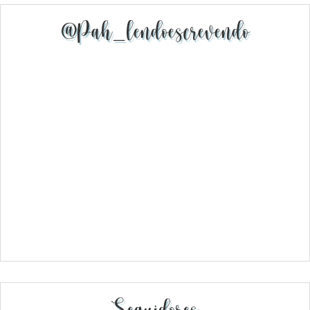
@pah_lendoescrevendo
Seguidores