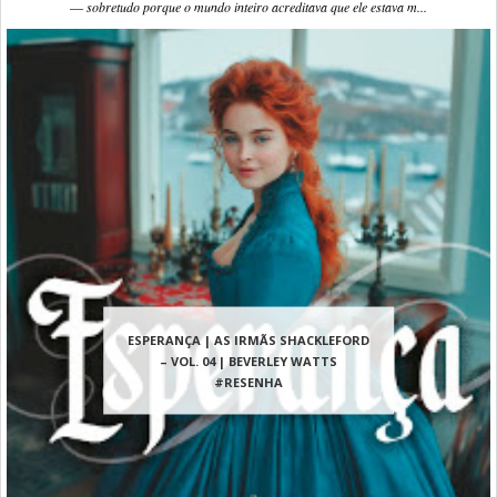
― sobretudo porque o mundo inteiro acreditava que ele estava m...
ESPERANÇA | AS IRMÃS SHACKLEFORD
– VOL. 04 | BEVERLEY WATTS
#RESENHA