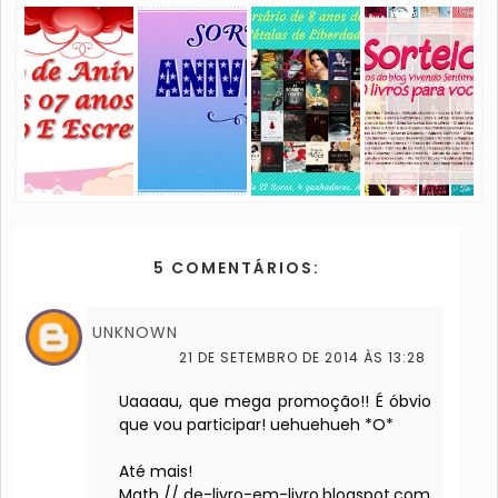
5 COMENTÁRIOS:
UNKNOWN
21 DE SETEMBRO DE 2014 ÀS 13:28
Uaaaau, que mega promoção!! É óbvio
que vou participar! uehuehueh *O*
Até mais!
Math // de-livro-em-livro.blogspot.com