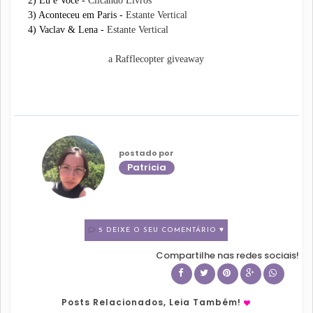
2) Eu e Você -
Clicando Livros
3) Aconteceu em Paris -
Estante Vertical
4) Vaclav & Lena -
Estante Vertical
a Rafflecopter giveaway
postado por
Patricia
5 DEIXE O SEU COMENTÁRIO ♥
Compartilhe nas redes sociais!
Posts Relacionados, Leia Também!