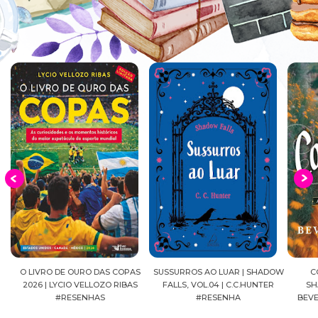
EIA
O LIVRO DE OURO DAS COPAS
SUSSURROS AO LUAR | SHADOW
C
2026 | LYCIO VELLOZO RIBAS
FALLS, VOL.04 | C.C.HUNTER
SH
#RESENHAS
#RESENHA
BEVE