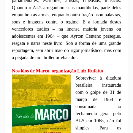
parlamentares, escritores, artistas, cineastas, músicos.
Quando o AI-5 arreganhou suas mandíbulas, parte deles
empunhou as armas, enquanto outra fração usou palavras,
sons e imagens contra o regime. É a jornada destes
vencedores tardios – na imensa maioria jovens ou
adolescentes em 1964 – que Ayrton Centeno persegue,
resgata e narra neste livro. Sob a forma de uma grande
reportagem, sem abrir mão do rigor jornalístico, mas com
a pegada de um thriller arrebatador.
Nos idos de Março, organização Luiz Rufatto
Sobreviver à ditadura
brasileira, instaurada
com o golpe de 31 de
março de 1964 e
consumada no
fechamento geral pelo
AI-5 em 1968, não foi
simples. Para os