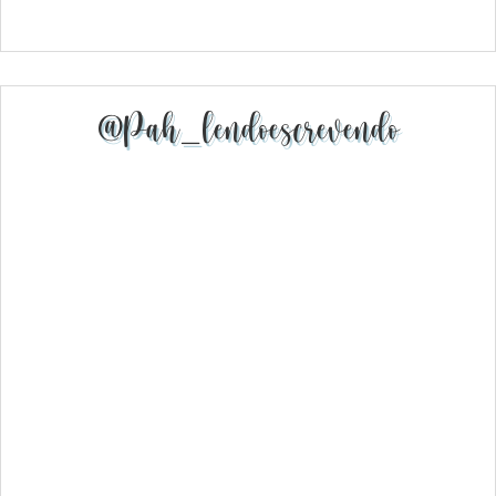
@pah_lendoescrevendo