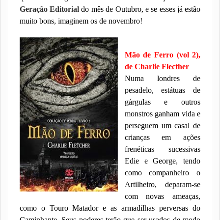
Geração Editorial
do mês de Outubro, e se esses já estão
muito bons, imaginem os de novembro!
Mão de Ferro (vol 2),
de Charlie Flecther
Numa londres de
pesadelo, estátuas de
gárgulas e outros
monstros ganham vida e
perseguem um casal de
crianças em ações
frenéticas sucessivas
Edie e George, tendo
como companheiro o
Artilheiro, deparam-se
com novas ameaças,
como o Touro Matador e as armadilhas perversas do
Caminhante. Seus poderes terão que ser usados de modo