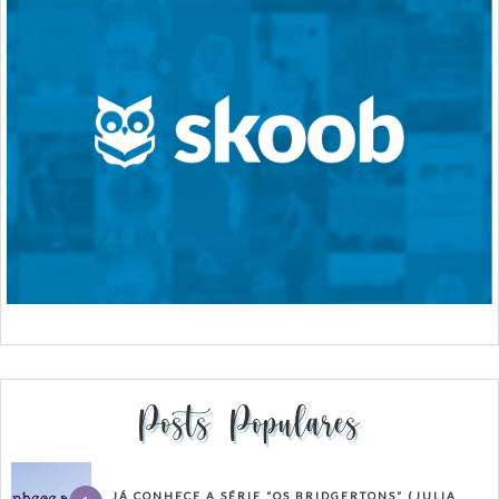
Posts Populares
JÁ CONHECE A SÉRIE “OS BRIDGERTONS” (JULIA