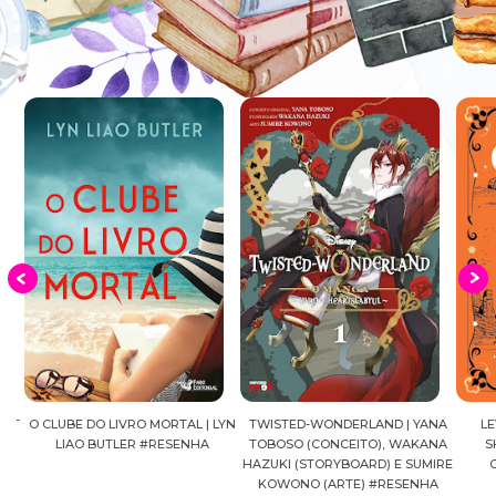
NT
O CLUBE DO LIVRO MORTAL | LYN
TWISTED-WONDERLAND | YANA
LEV
|
LIAO BUTLER #RESENHA
TOBOSO (CONCEITO), WAKANA
SH
HA
HAZUKI (STORYBOARD) E SUMIRE
C
KOWONO (ARTE) #RESENHA