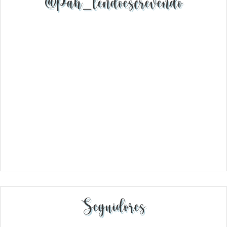
@pah_lendoescrevendo
Seguidores