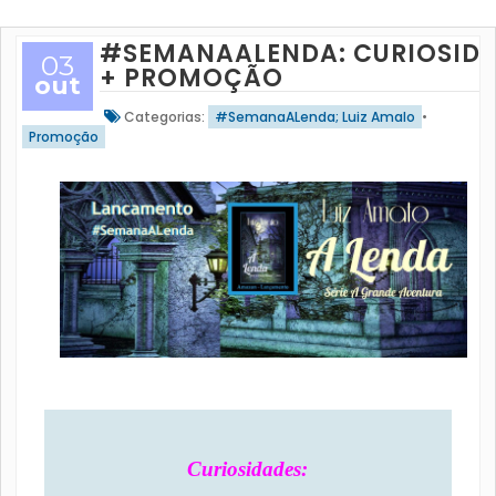
#SEMANAALENDA: CURIOSID
03
+ PROMOÇÃO
out
Categorias:
#SemanaALenda; Luiz Amalo
•
Promoção
Curiosidades: