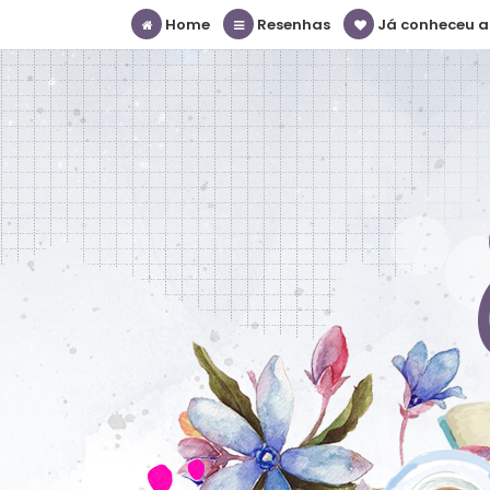
Home
Resenhas
Já conheceu a S