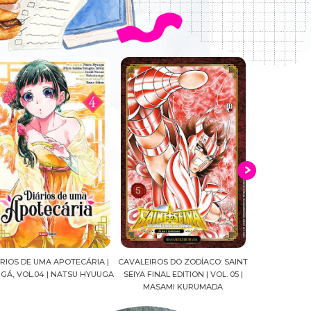
VALEIROS DO ZODÍACO: SAINT
CROWN OF WAR AND SHADOW |
A DROGA D
EIYA FINAL EDITION | VOL. 05 |
J.R.WARD #RESENHA
QUADRINHOS 
MASAMI KURUMADA
FELIPE PA
MARIANE 