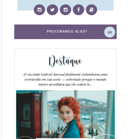
Destaque
O visconde Gabriel Atwood finalmente vislumbrava uma
reviravolta em sua sorte ― sobretudo porque o mundo
inteiro acreditava que ele estava m...