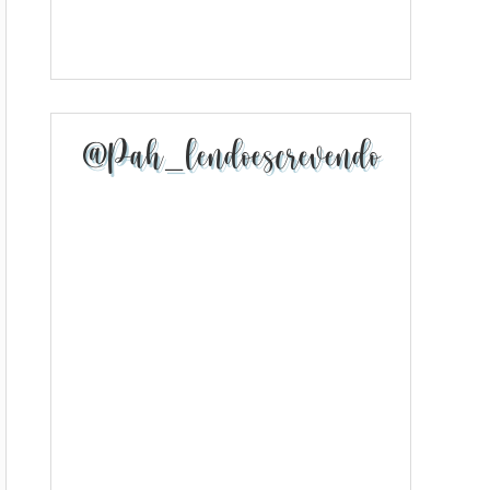
@pah_lendoescrevendo