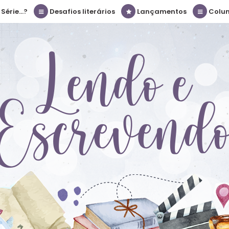
érie...?
Desafios literários
Lançamentos
Colu