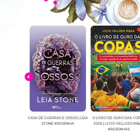
 E OSSOS | LEIA
O LIVRO DE OURO DAS COPAS
SUSSURROS AO LUAR | S
RESENHA
2026 | LYCIO VELLOZO RIBAS
FALLS, VOL.04 | C.C.HU
#RESENHAS
#RESENHA