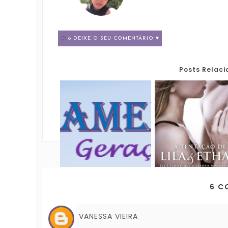
6 DEIXE O SEU COMENTÁRIO ♥
Posts Relac
6 C
VANESSA VIEIRA