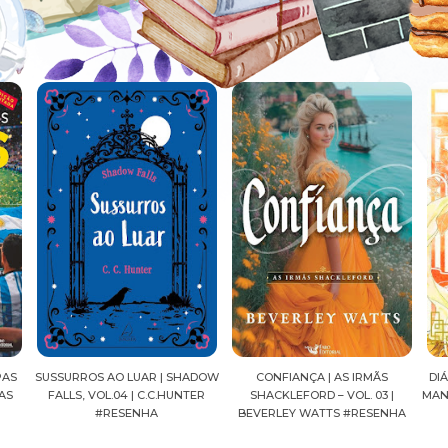
HADOW
CONFIANÇA | AS IRMÃS
DIÁRIOS DE UMA APOTECÁRIA |
CA
NTER
SHACKLEFORD – VOL. 03 |
MANGÁ, VOL.04 | NATSU HYUUGA
S
BEVERLEY WATTS #RESENHA