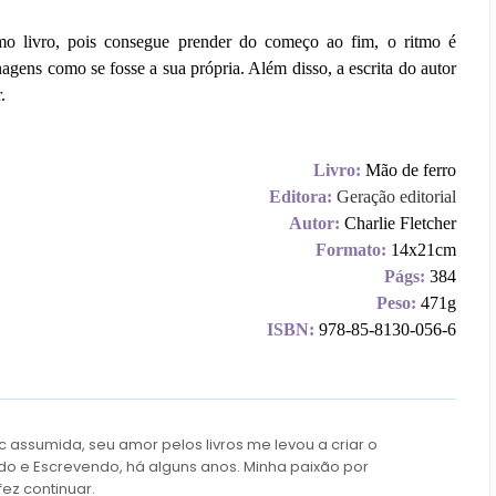
ximo livro, pois consegue prender do começo ao fim, o ritmo é
gens como se fosse a sua própria. Além disso, a escrita do autor
.
Livro:
Mão de ferro
Editora:
Geração editorial
Autor:
Charlie Fletcher
Formato:
14x21cm
Págs:
384
Peso:
471g
ISBN:
978-85-8130-056-6
c assumida, seu amor pelos livros me levou a criar o
do e Escrevendo, há alguns anos. Minha paixão por
fez continuar.