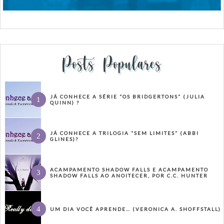
Posts Populares
JÁ CONHECE A SÉRIE “OS BRIDGERTONS” (JULIA
QUINN) ?
JÁ CONHECE A TRILOGIA “SEM LIMITES” (ABBI
GLINES)?
ACAMPAMENTO SHADOW FALLS E ACAMPAMENTO
SHADOW FALLS AO ANOITECER, POR C.C. HUNTER
UM DIA VOCÊ APRENDE… (VERONICA A. SHOFFSTALL)