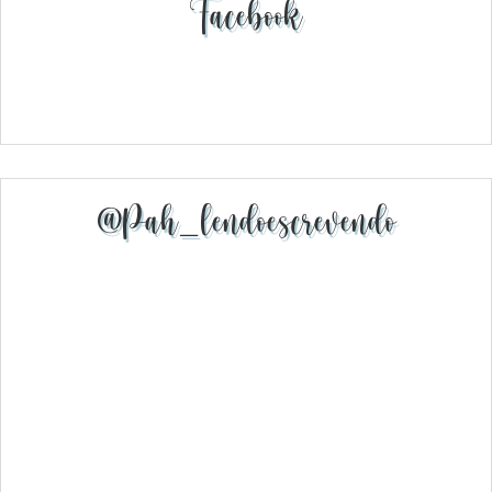
Facebook
@pah_lendoescrevendo