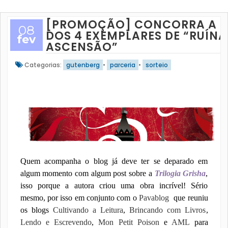
[PROMOÇÃO] CONCORRA A 
08
DOS 4 EXEMPLARES DE “RUÍNA
fev
ASCENSÃO”
Categorias:
gutenberg
•
parceria
•
sorteio
Quem acompanha o blog já deve ter se
deparado em
algum momento com algum post sobre a
Trilogia Grisha
,
isso porque a autora criou uma obra incrível! Sério
mesmo, por isso em conjunto com o
Pavablog
que reuniu
os blogs
Cultivando a Leitura
,
Brincando com Livros
,
Lendo e Escrevendo
,
Mon Petit Poison
e
AML
para