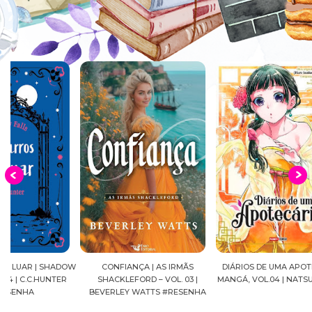
OW
CONFIANÇA | AS IRMÃS
DIÁRIOS DE UMA APOTECÁRIA |
CAVAL
SHACKLEFORD – VOL. 03 |
MANGÁ, VOL.04 | NATSU HYUUGA
SEIYA
BEVERLEY WATTS #RESENHA