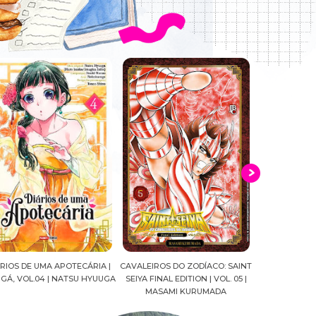
ALEIROS DO ZODÍACO: SAINT
CROWN OF WAR AND SHADOW |
A DROGA DA
YA FINAL EDITION | VOL. 05 |
J.R.WARD #RESENHA
QUADRINHOS |
MASAMI KURUMADA
FELIPE PAN
MARIANE GU