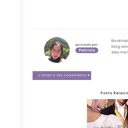
Bookhali
postado por
blog Len
Patricia
eles me 
2 DEIXE O SEU COMENTÁRIO ♥
Posts Relac