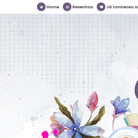
Home
Resenhas
Já conheceu a S