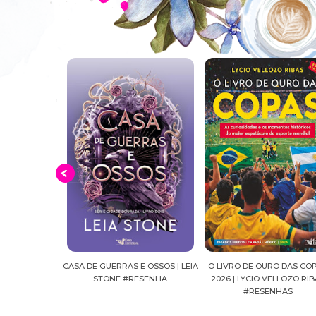
E OSSOS | LEIA
O LIVRO DE OURO DAS COPAS
SUSSURROS AO LUAR | SH
ESENHA
2026 | LYCIO VELLOZO RIBAS
FALLS, VOL.04 | C.C.HUNT
#RESENHAS
#RESENHA