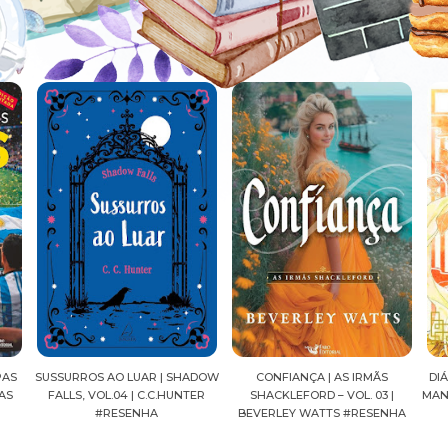
ADOW
CONFIANÇA | AS IRMÃS
DIÁRIOS DE UMA APOTECÁRIA |
CAV
ER
SHACKLEFORD – VOL. 03 |
MANGÁ, VOL.04 | NATSU HYUUGA
SEI
BEVERLEY WATTS #RESENHA