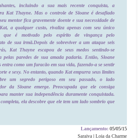
hantes, incluindo a sua mais recente conquista, a
eira Kat Thayne. Mas o controle de Sloane é desafiado
seu mentor fica gravemente doente e sua necessidade de
 Kat, a qualquer custo, rivaliza apenas com seu único
o, que é motivado pelo espírito de vingança pelo
ato de sua irmã.
Depois de sobreviver a um ataque seis
rás, Kat Thayne escapou de seus medos sentindo-se
da pelas paredes de sua amada padaria. Então, Sloane
 entra como um furacão em sua vida, fazendo-a se sentir
forte e sexy. No entanto, quando Kat empurra seus limites
obre um segredo perigoso em seu passado, o lado
ador da Sloane emerge. Preocupada que ele consiga
 para manter sua independência duramente conquistada.
 completa, ela descobre que ele tem um lado sombrio que
Lançamento:
05/05/15
Saraiva
|
Loja da Charme