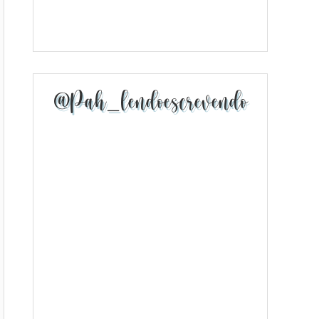
@pah_lendoescrevendo