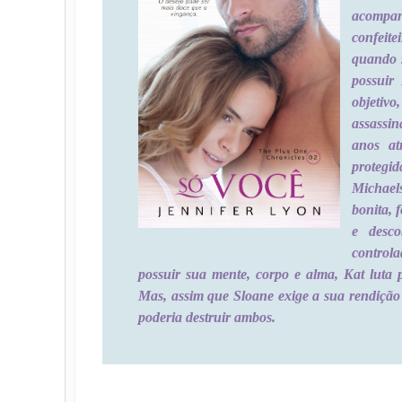
acompan
confeit
quando 
possuir
objetiv
assassin
anos at
protegi
Michaels
bonita, 
e desc
control
possuir sua mente, corpo e alma, Kat luta
Mas, assim que Sloane exige a sua rendição
poderia destruir ambos.