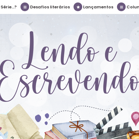
érie...?
Desafios literários
Lançamentos
Colu