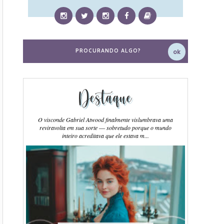
Destaque
O visconde Gabriel Atwood finalmente vislumbrava uma
reviravolta em sua sorte ― sobretudo porque o mundo
inteiro acreditava que ele estava m...