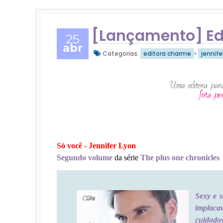
[Lançamento] Ed
25
abr
Categorias:
editora charme
•
jennife
Só você - Jennifer Lyon
Segundo volume
da série
The plus one chronicles
Sexy e s
implac
cuidad