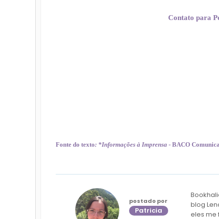
Contato para P
Fonte do texto
: *Informações à Imprensa -
BACO Comunicaç
Bookhali
postado por
blog Len
Patricia
eles me 