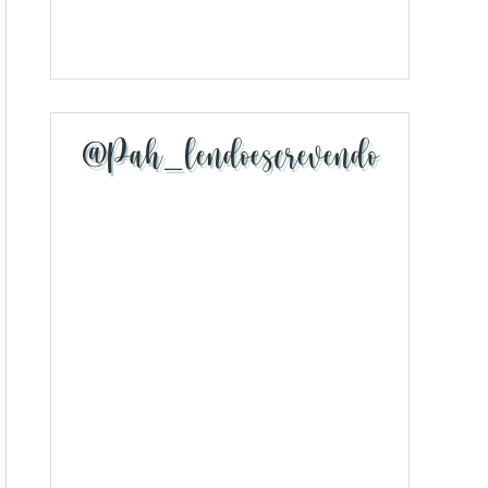
@pah_lendoescrevendo