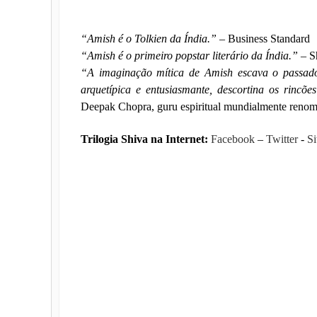
“Amish é o Tolkien da Índia.”
– Business Standard
“Amish é o primeiro popstar literário da Índia.”
– S
“A imaginação mítica de Amish escava o passado e
arquetípica e entusiasmante, descortina os rincõ
Deepak Chopra, guru espiritual mundialmente renoma
Trilogia Shiva na Internet:
Facebook
–
Twitter
-
Si