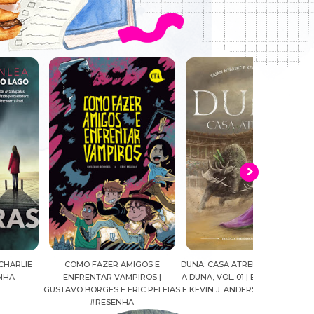
COMO FAZER AMIGOS E
DUNA: CASA ATREIDES | PRELÚDIO
O DEVAS
ENFRENTAR VAMPIROS |
A DUNA, VOL. 01 | BRIAN HERBERT
CONFRARIA DO
AVO BORGES E ERIC PELEIAS
E KEVIN J. ANDERSON #RESENHA
03 | SCARLET
#RESENHA