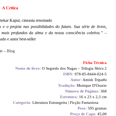
A Crítica
hekar Kapur, cineasta renomado
 o projeta nas possibilidades do futuro. Sua série de livros,
es mais profundos da alma e da nossa consciência coletiva.”
–
do e autor best-seller
te
–
Blog
Ficha Técnica
Nome do livro:
O Segredo dos Nagas – Trilogia Shiva 2
ISBN:
978-85-8444-024-5
Autor:
Amish Tripathi
Tradução:
Monique D'Orazio
Número de Páginas:
368
Estrutura:
16 x 23 x 2,3 cm
Categoria:
Literatura Estrangeira | Ficção Fantasiosa
Peso:
595 gramas
Preço de Capa:
45,00