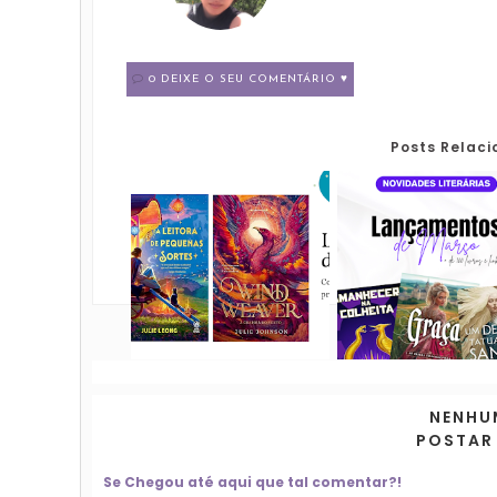
0 DEIXE O SEU COMENTÁRIO ♥
Posts Relac
NENHU
POSTAR
Se Chegou até aqui que tal comentar?!