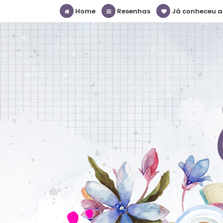
Home
Resenhas
Já conheceu a S