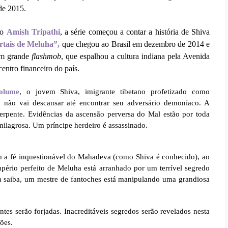
de 2015.
no
Amish Tripathi
, a série começou a contar a história de Shiva
rtais de Meluha”,
que chegou ao Brasil em dezembro de 2014 e
um grande
flashmob
, que espalhou a cultura indiana pela Avenida
 centro financeiro do país.
olume
, o jovem Shiva, imigrante tibetano profetizado como
, não vai descansar até encontrar seu adversário demoníaco. A
erpente. Evidências da ascensão perversa do Mal estão por toda
ilagrosa. Um príncipe herdeiro é assassinado.
em a fé inquestionável do Mahadeva (como Shiva é conhecido), ao
ério perfeito de Meluha está arranhado por um terrível segredo
 saiba, um mestre de fantoches está manipulando uma grandiosa
ntes serão forjadas. Inacreditáveis segredos serão revelados nesta
ões.