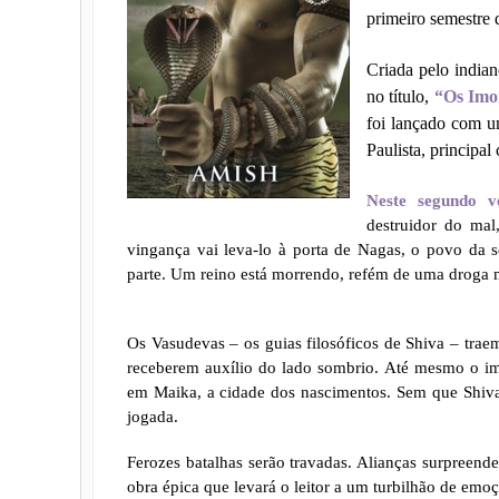
primeiro semestre 
Criada pelo india
no título,
“Os Imo
foi lançado com 
Paulista, principal
Neste segundo v
destruidor do mal
vingança vai leva-lo à porta de Nagas, o povo da s
parte. Um reino está morrendo, refém de uma droga m
Os Vasudevas – os guias filosóficos de Shiva – tra
receberem auxílio do lado sombrio. Até mesmo o imp
em Maika, a cidade dos nascimentos. Sem que Shiva
jogada.
Ferozes batalhas serão travadas. Alianças surpreende
obra épica que levará o leitor a um turbilhão de emoç