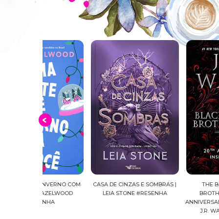
INVERNO COM
CASA DE CINZAS E SOMBRAS |
THE BLACK DAGGER
HAZELWOOD
LEIA STONE #RESENHA
BROTHERHOOD: 20TH
NHA
ANNIVERSARY INSIDER'S GUI
J.R. WARD #RESENHA