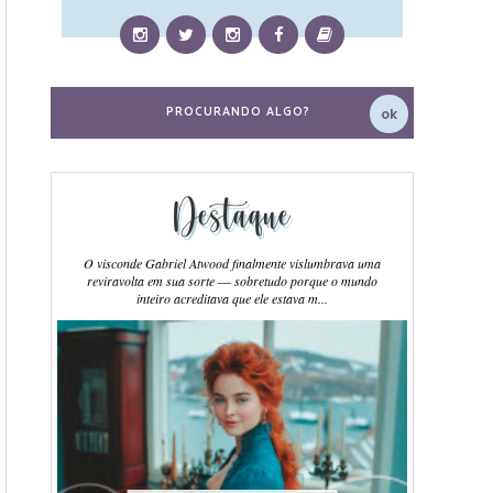
Destaque
O visconde Gabriel Atwood finalmente vislumbrava uma
reviravolta em sua sorte ― sobretudo porque o mundo
inteiro acreditava que ele estava m...