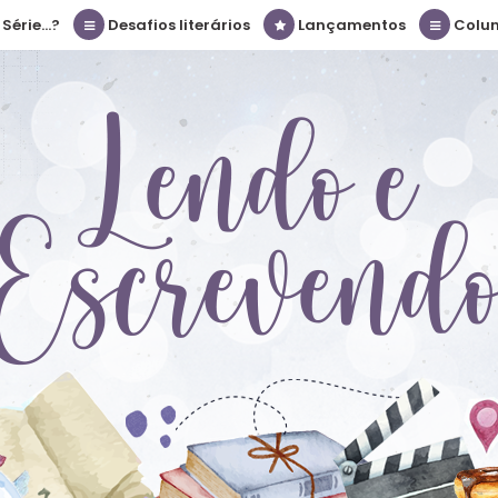
érie...?
Desafios literários
Lançamentos
Colu