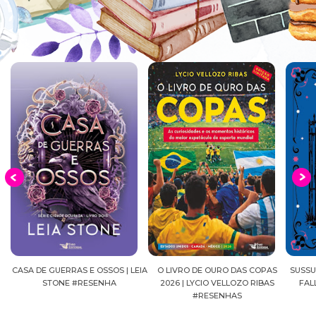
EIA
O LIVRO DE OURO DAS COPAS
SUSSURROS AO LUAR | SHADOW
C
2026 | LYCIO VELLOZO RIBAS
FALLS, VOL.04 | C.C.HUNTER
SH
#RESENHAS
#RESENHA
BEVE