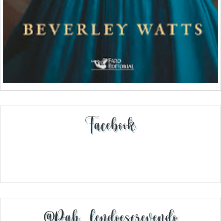
Facebook
@pah_lendoescrevendo