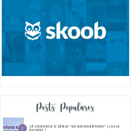
Posts Populares
JÁ CONHECE A SÉRIE “OS BRIDGERTONS” (JULIA
QUINN) ?