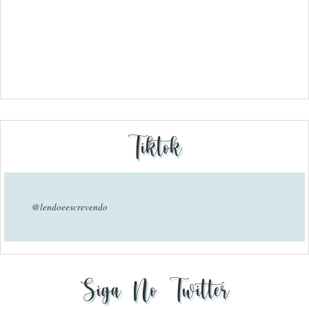
Tiktok
@lendoeescrevendo
Siga No Twitter