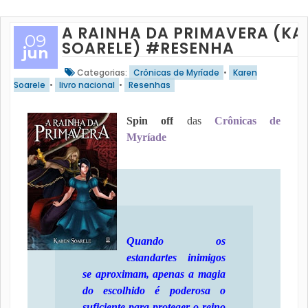
A RAINHA DA PRIMAVERA (KA
09
SOARELE) #RESENHA
jun
Categorias:
Crônicas de Myríade
•
Karen
Soarele
•
livro nacional
•
Resenhas
Spin off
das
Crônicas de
Myríade
Quando os
estandartes inimigos
se aproximam, apenas a magia
do escolhido é poderosa o
suficiente para proteger o reino