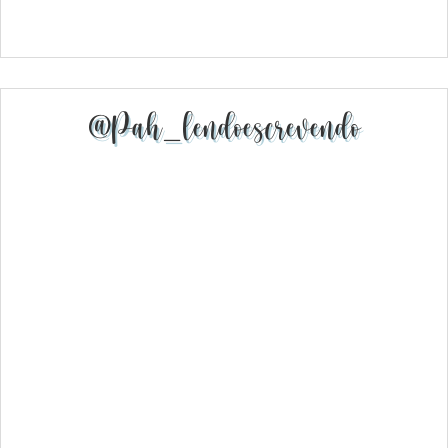
@pah_lendoescrevendo