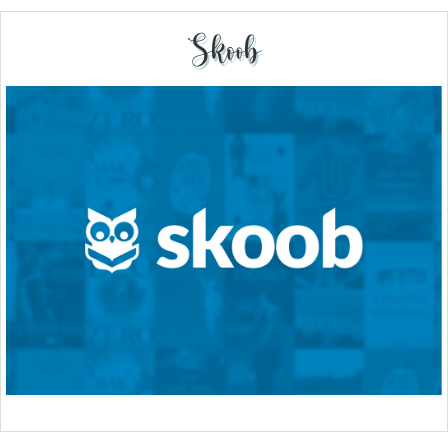
Skoob