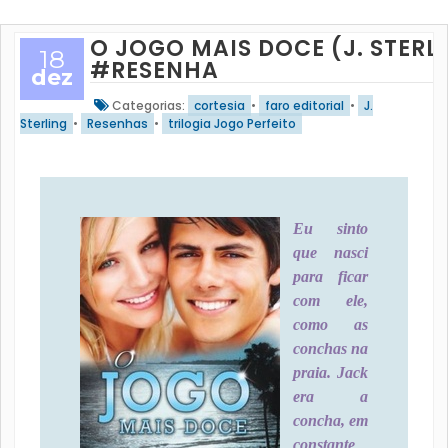
O JOGO MAIS DOCE (J. STERL
18
#RESENHA
dez
Categorias:
cortesia
•
faro editorial
•
J.
Sterling
•
Resenhas
•
trilogia Jogo Perfeito
Eu sinto
que nasci
para ficar
com ele,
como as
conchas na
praia. Jack
era a
concha, em
constante