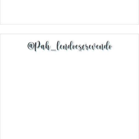
@pah_lendoescrevendo