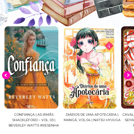
DIÁRIOS DE UMA APOTECÁRIA |
CAVALEIROS DO ZODÍACO: SAINT
CROWN
MANGÁ, VOL.04 | NATSU HYUUGA
SEIYA FINAL EDITION | VOL. 05 |
A
MASAMI KURUMADA