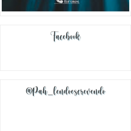
Facebook
@pah_lendoescrevendo