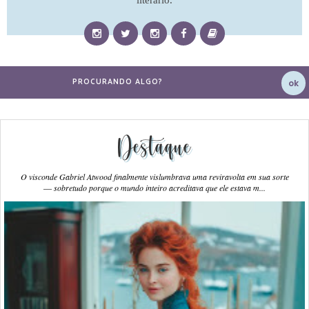
literário.
Destaque
O visconde Gabriel Atwood finalmente vislumbrava uma reviravolta em sua sorte
― sobretudo porque o mundo inteiro acreditava que ele estava m...