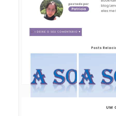
Bookhali
postado por
blog Len
Patricia
eles me 
1 DEIXE O SEU COMENTÁRIO ♥
Posts Relac
UM 