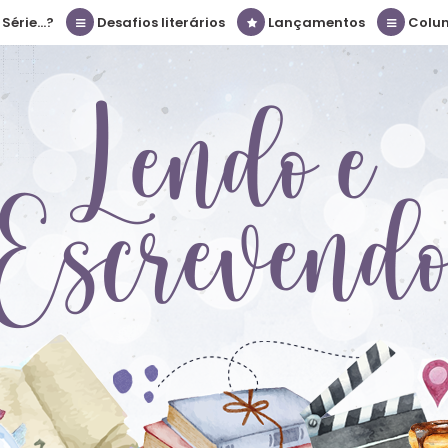
érie...?
Desafios literários
Lançamentos
Colu