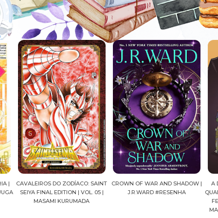
DÍACO: SAINT
CROWN OF WAR AND SHADOW |
A DROGA DA OBEDIÊNCIA 
N | VOL. 05 |
J.R.WARD #RESENHA
QUADRINHOS | PEDRO BANDE
RUMADA
FELIPE PAN, OLAVO COSTA
MARIANE GUSMÃO #RESEN