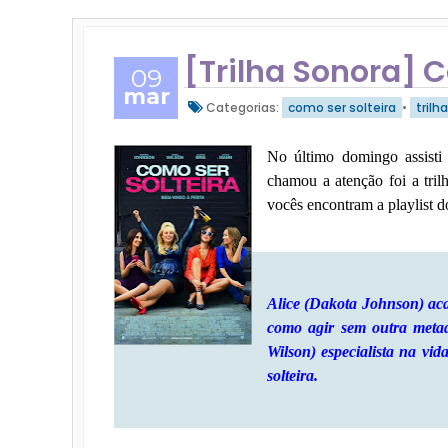
[Trilha Sonora] C
09
mar
Categorias:
como ser solteira
•
trilh
No último domingo assisti
chamou a atenção foi a tril
vocês encontram a playlist d
Alice (Dakota Johnson) ac
como agir sem outra meta
Wilson) especialista na vi
solteira.