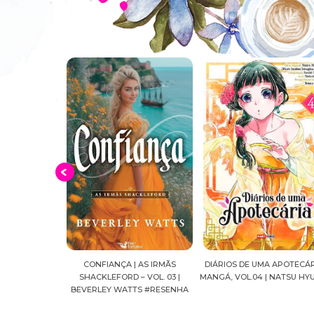
FIANÇA | AS IRMÃS
DIÁRIOS DE UMA APOTECÁRIA |
CAVALEIROS DO ZO
KLEFORD – VOL. 03 |
MANGÁ, VOL.04 | NATSU HYUUGA
SEIYA FINAL EDITIO
LEY WATTS #RESENHA
MASAMI KU