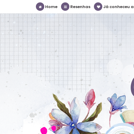
Home
Resenhas
Já conheceu a S