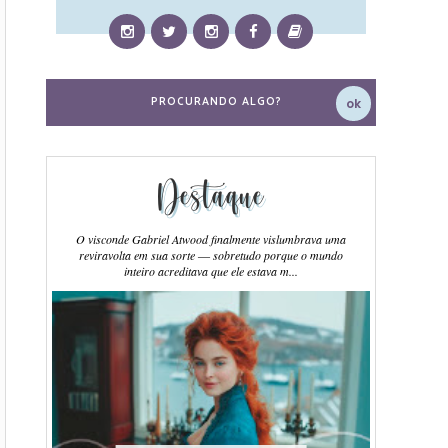
Destaque
O visconde Gabriel Atwood finalmente vislumbrava uma
reviravolta em sua sorte ― sobretudo porque o mundo
inteiro acreditava que ele estava m...