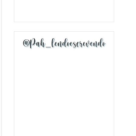
@pah_lendoescrevendo