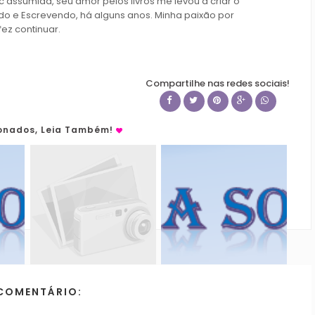
c assumida, seu amor pelos livros me levou a criar o
do e Escrevendo, há alguns anos. Minha paixão por
fez continuar.
Compartilhe nas redes sociais!
ionados, Leia Também!
COMENTÁRIO: