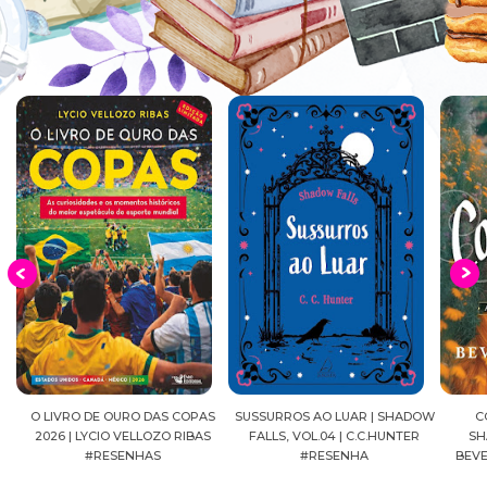
EIA
O LIVRO DE OURO DAS COPAS
SUSSURROS AO LUAR | SHADOW
C
2026 | LYCIO VELLOZO RIBAS
FALLS, VOL.04 | C.C.HUNTER
SH
#RESENHAS
#RESENHA
BEVE