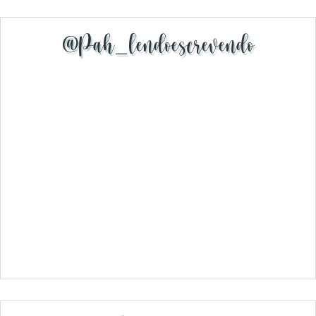
@pah_lendoescrevendo