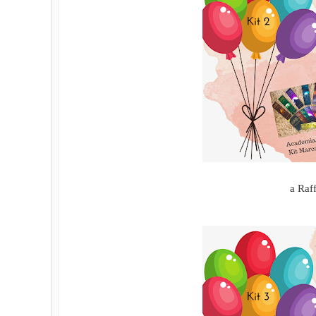
a Raf