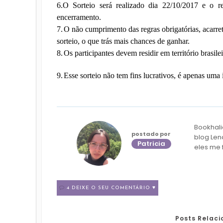
6.
O Sorteio será realizado dia 22/10/2017 e o r
encerramento.
7.
O não cumprimento das regras obrigatórias, acarret
sorteio, o que trás mais chances de ganhar.
8.
Os participantes devem residir em território brasilei
9.
Esse sorteio não tem fins lucrativos, é apenas uma i
Bookhali
postado por
blog Len
Patricia
eles me 
4 DEIXE O SEU COMENTÁRIO ♥
Posts Relac