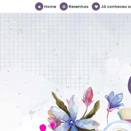
Home
Resenhas
Já conheceu a S