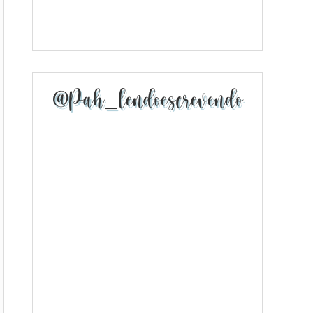
@pah_lendoescrevendo