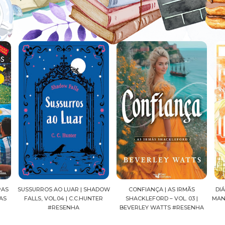
ADOW
CONFIANÇA | AS IRMÃS
DIÁRIOS DE UMA APOTECÁRIA |
CAV
ER
SHACKLEFORD – VOL. 03 |
MANGÁ, VOL.04 | NATSU HYUUGA
SEI
BEVERLEY WATTS #RESENHA