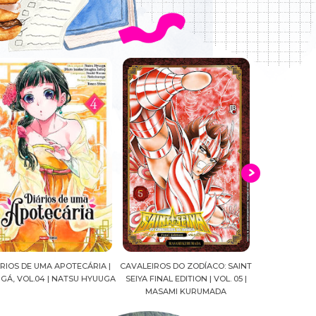
ALEIROS DO ZODÍACO: SAINT
CROWN OF WAR AND SHADOW |
A DROGA DA
YA FINAL EDITION | VOL. 05 |
J.R.WARD #RESENHA
QUADRINHOS |
MASAMI KURUMADA
FELIPE PAN
MARIANE GU