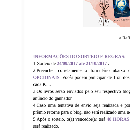
a Raf
INFORMAÇÕES DO SORTEIO E REGRAS:
1.
Sorteio de
24/09/2017 até 21/10/2017
.
2.
Preencher corretamente o formulário abaix
OPCIONAIS
. Vocês podem participar de 1 ou dos
cada KIT.
3.
Os livros serão enviados pelo seu respectivo bl
anúncio do ganhador.
4.
Caso uma tentativa de envio seja realizada e p
prêmio retorne para o blog, não será realizado uma n
5.
Após o sorteio, o(a) vencedor(a) terá
48 HORAS 
será realizado.