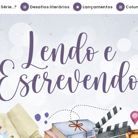
érie...?
Desafios literários
Lançamentos
Colu