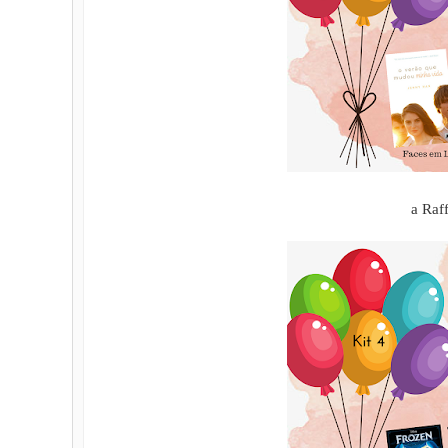
a Raf