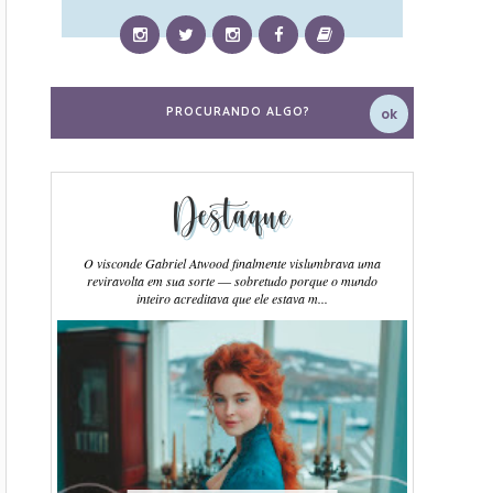
Destaque
O visconde Gabriel Atwood finalmente vislumbrava uma
reviravolta em sua sorte ― sobretudo porque o mundo
inteiro acreditava que ele estava m...