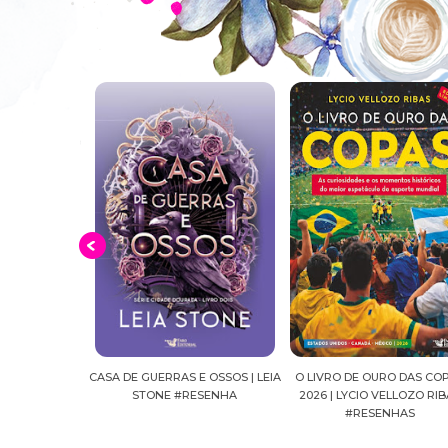
E OSSOS | LEIA
O LIVRO DE OURO DAS COPAS
SUSSURROS AO LUAR | SH
ESENHA
2026 | LYCIO VELLOZO RIBAS
FALLS, VOL.04 | C.C.HUNT
#RESENHAS
#RESENHA