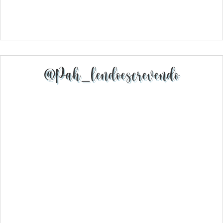
@pah_lendoescrevendo