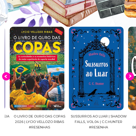
EIA
O LIVRO DE OURO DAS COPAS
SUSSURROS AO LUAR | SHADOW
C
2026 | LYCIO VELLOZO RIBAS
FALLS, VOL.04 | C.C.HUNTER
SH
#RESENHAS
#RESENHA
BEVE