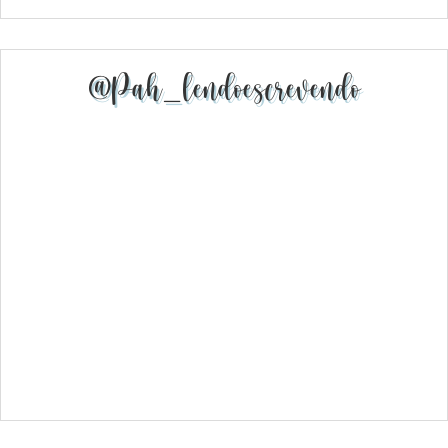
@pah_lendoescrevendo