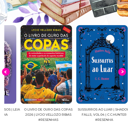
EIA
O LIVRO DE OURO DAS COPAS
SUSSURROS AO LUAR | SHADOW
C
2026 | LYCIO VELLOZO RIBAS
FALLS, VOL.04 | C.C.HUNTER
SH
#RESENHAS
#RESENHA
BEVE