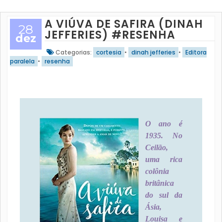
A VIÚVA DE SAFIRA (DINAH
28
JEFFERIES) #RESENHA
dez
Categorias:
cortesia
•
dinah jefferies
•
Editora
paralela
•
resenha
O ano é
1935. No
Ceilão,
uma rica
colônia
britânica
do sul da
Ásia,
Louisa e