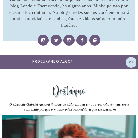
blog Lendo e Escrevendo, há alguns anos. Minha paixão por
eles me fez continuar. No blog e redes sociais você encontrará
muitas novidades, resenhas, fotos e vídeos sobre o mundo
literário.
Destaque
O visconde Gabriel Atwood finalmente vislumbrava uma reviravolta em sua sorte
― sobretudo porque o mundo inteiro acreditava que ele estava m...