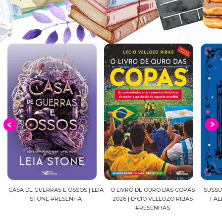
EIA
O LIVRO DE OURO DAS COPAS
SUSSURROS AO LUAR | SHADOW
C
2026 | LYCIO VELLOZO RIBAS
FALLS, VOL.04 | C.C.HUNTER
SH
#RESENHAS
#RESENHA
BEVE