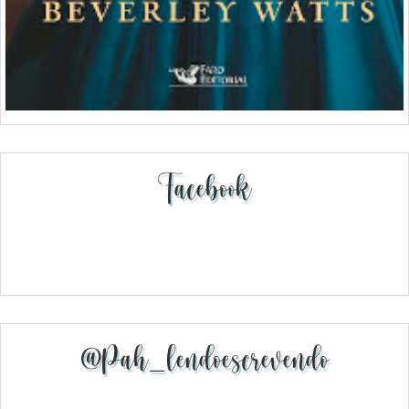
Facebook
@pah_lendoescrevendo