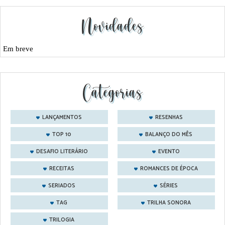
Novidades
Em breve
Categorias
LANÇAMENTOS
RESENHAS
TOP 10
BALANÇO DO MÊS
DESAFIO LITERÁRIO
EVENTO
RECEITAS
ROMANCES DE ÉPOCA
SERIADOS
SÉRIES
TAG
TRILHA SONORA
TRILOGIA