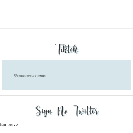
Tiktok
@lendoeescrevendo
Siga No Twitter
Em breve