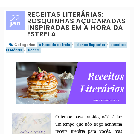
RECEITAS LITERÁRIAS:
22
ROSQUINHAS AÇUCARADAS
jan
INSPIRADAS EM A HORA DA
ESTRELA
Categorias:
a hora da estrela
•
clarice lispector
•
receitas
literárias
•
Rocco
O tempo passa rápido, né? Já faz
um tempo que não trago nenhuma
receita literária para vocês, mas