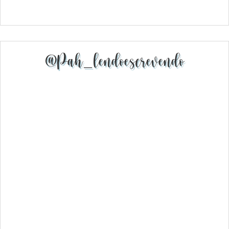
@pah_lendoescrevendo