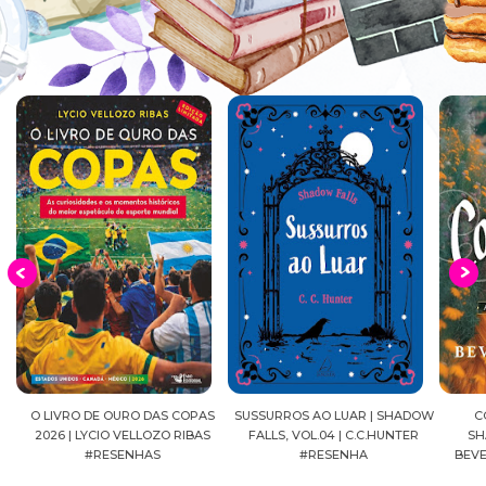
EIA
O LIVRO DE OURO DAS COPAS
SUSSURROS AO LUAR | SHADOW
C
2026 | LYCIO VELLOZO RIBAS
FALLS, VOL.04 | C.C.HUNTER
SH
#RESENHAS
#RESENHA
BEVE