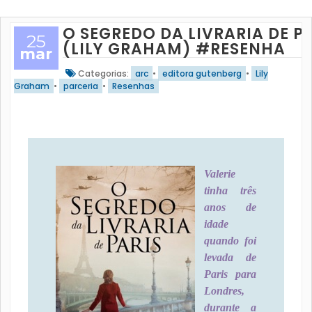
O SEGREDO DA LIVRARIA DE P
25
(LILY GRAHAM) #RESENHA
mar
Categorias:
arc
•
editora gutenberg
•
Lily
Graham
•
parceria
•
Resenhas
Valerie
tinha três
anos de
idade
quando foi
levada de
Paris para
Londres,
durante a