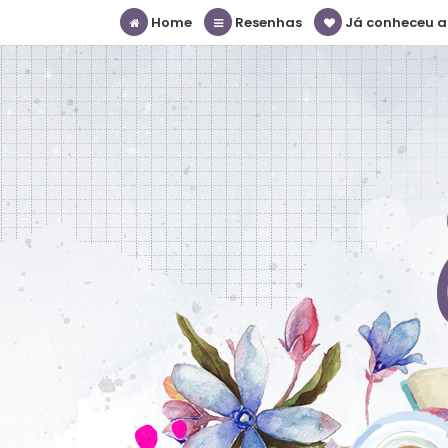
Home
Resenhas
Já conheceu a S