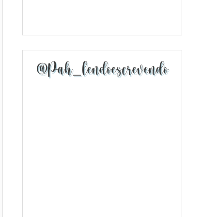
@pah_lendoescrevendo