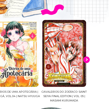
ALEIROS DO ZODÍACO: SAINT
CROWN OF WAR AND SHADOW |
A DROGA DA
IYA FINAL EDITION | VOL. 05 |
J.R.WARD #RESENHA
QUADRINHOS |
MASAMI KURUMADA
FELIPE PAN
MARIANE G