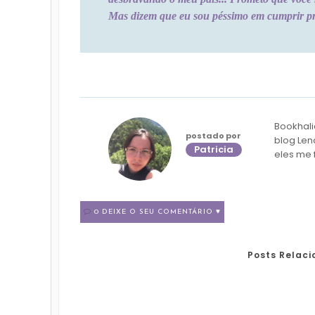
Mas dizem que eu sou péssimo em cumprir pr
Bookhali
postado por
blog Len
Patricia
eles me 
0 DEIXE O SEU COMENTÁRIO ♥
Posts Relac