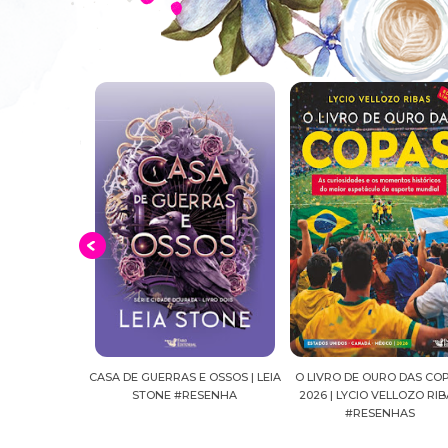
E OSSOS | LEIA
O LIVRO DE OURO DAS COPAS
SUSSURROS AO LUAR | SH
ESENHA
2026 | LYCIO VELLOZO RIBAS
FALLS, VOL.04 | C.C.HUNT
#RESENHAS
#RESENHA