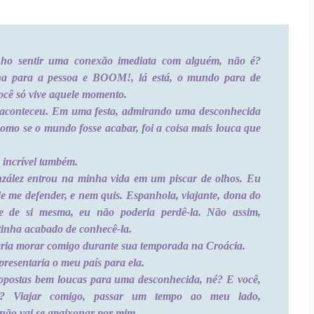
nho sentir uma conexão imediata com alguém, não é?
lha para a pessoa e BOOM!, lá está, o mundo para de
ocê só vive aquele momento.
aconteceu. Em uma festa, admirando uma desconhecida
como se o mundo fosse acabar, foi a coisa mais louca que
incrível também.
zález entrou na minha vida em um piscar de olhos. Eu
 me defender, e nem quis. Espanhola, viajante, dona do
 de si mesma, eu não poderia perdê-la. Não assim,
inha acabado de conhecê-la.
ria morar comigo durante sua temporada na Croácia.
presentaria o meu país para ela.
postas bem loucas para uma desconhecida, né? E você,
ia? Viajar comigo, passar um tempo ao meu lado,
 não vai se apaixonar por mim.