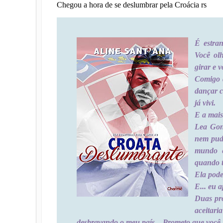
Chegou a hora de se deslumbrar pela Croácia rs
É estra
Você o
girar e v
Comigo 
dançar 
já vivi.
E a mais 
Lea Gon
nem pude
mundo e
quando t
Ela pode
E... eu a
Duas pro
aceitar
desbravando o meu país... Prometo que você