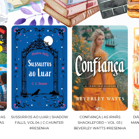
ADOW
CONFIANÇA | AS IRMÃS
DIÁRIOS DE UMA APOTECÁRIA |
CAV
ER
SHACKLEFORD – VOL. 03 |
MANGÁ, VOL.04 | NATSU HYUUGA
SE
BEVERLEY WATTS #RESENHA