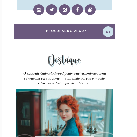
Destaque
O visconde Gabriel Atwood finalmente vislumbrava uma
reviravolta em sua sorte ― sobretudo porque o mundo
inteiro acreditava que ele estava m...