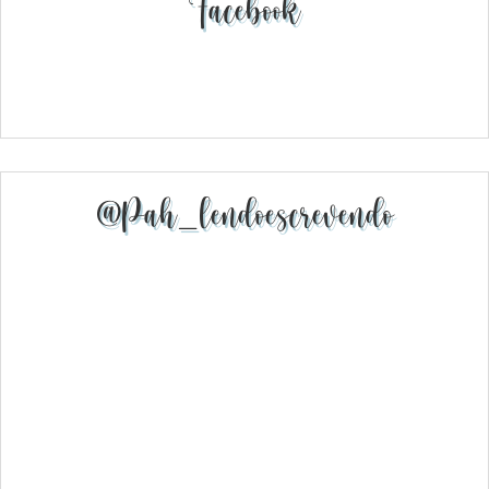
Facebook
@pah_lendoescrevendo