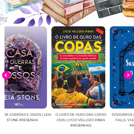
EIA
O LIVRO DE OURO DAS COPAS
SUSSURROS AO LUAR | SHADOW
C
2026 | LYCIO VELLOZO RIBAS
FALLS, VOL.04 | C.C.HUNTER
SH
#RESENHAS
#RESENHA
BEVE