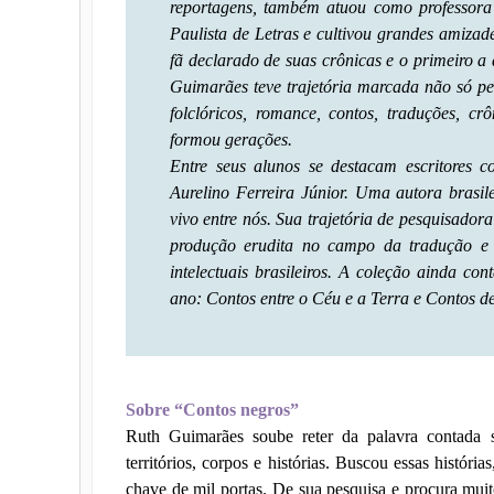
reportagens, também atuou como professor
Paulista de Letras e cultivou grandes amizade
fã declarado de suas crônicas e o primeiro
Guimarães teve trajetória marcada não só pel
folclóricos, romance, contos, traduções, 
formou gerações.
Entre seus alunos se destacam escritores 
Aurelino Ferreira Júnior. Uma autora brasi
vivo entre nós. Sua trajetória de pesquisador
produção erudita no campo da tradução e d
intelectuais brasileiros. A coleção ainda co
ano: Contos entre o Céu e a Terra e Contos 
Sobre “Contos negros”
Ruth Guimarães soube reter da palavra contada sa
territórios, corpos e histórias. Buscou essas história
chave de mil portas. De sua pesquisa e procura mui