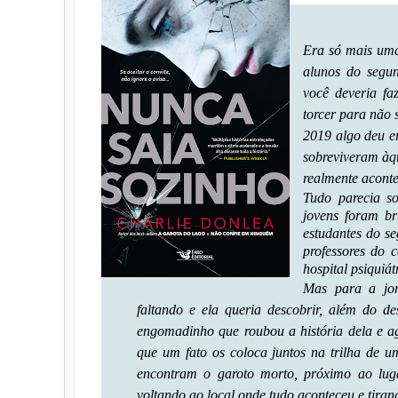
Era só mais uma
alunos do segu
você deveria fa
torcer para não
2019 algo deu er
sobreviveram àqu
realmente aconte
Tudo parecia so
jovens foram br
estudantes do s
professores do 
hospital psiquiát
Mas para a jorn
faltando e ela queria descobrir, além do d
engomadinho que roubou a história dela e a
que um fato os coloca juntos na trilha de u
encontram o garoto morto, próximo ao luga
voltando ao local onde tudo aconteceu e tiran