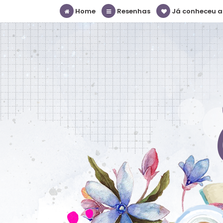
Home
Resenhas
Já conheceu a S