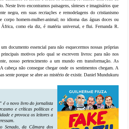
. Neste livro encontramos paisagens, sínteses e imaginários que
mente negra, em suas recriações e remodelagens do cristianismo
es de corpo homem-mulher-animal; no idioma das águas doces ou
frica, como ela diz, é matéria universal, e flui. Fernanda R.
é um documento essencial para não esquecermos nossas próprias
s principais motivos pelo qual se escrevem livros: para não nos
ente, nosso pertencimento a um mundo em transformação. As
o. A cabeça não consegue chegar onde os sentimentos chegam. A
nas sente porque se abre ao mistério de existir. Daniel Mundukuru
 é o novo livro do jornalista
casmo e críticas políticas e
idade e provoca os leitores a
eressam.
 do Senado, da Câmara dos