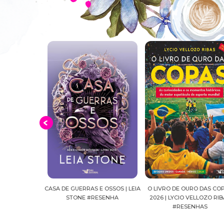
E OSSOS | LEIA
O LIVRO DE OURO DAS COPAS
SUSSURROS AO LUAR | SH
ESENHA
2026 | LYCIO VELLOZO RIBAS
FALLS, VOL.04 | C.C.HUNT
#RESENHAS
#RESENHA