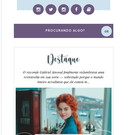
Destaque
O visconde Gabriel Atwood finalmente vislumbrava uma
reviravolta em sua sorte ― sobretudo porque o mundo
inteiro acreditava que ele estava m...