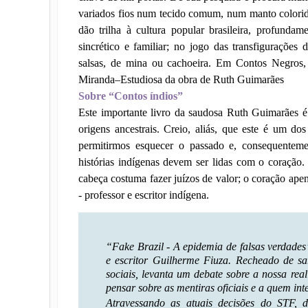
variados fios num tecido comum, num manto colorido
dão trilha à cultura popular brasileira, profunda
sincrético e familiar; no jogo das transfiguraçõ
salsas, de mina ou cachoeira. Em Contos Negros, Á
Miranda–Estudiosa da obra de Ruth Guimarães
Sobre “Contos índios”
Este importante livro da saudosa Ruth Guimarães 
origens ancestrais. Creio, aliás, que este é um do
permitirmos esquecer o passado e, consequentem
histórias indígenas devem ser lidas com o coraçã
cabeça costuma fazer juízos de valor; o coração ape
- professor e escritor indígena.
“Fake Brazil - A epidemia de falsas verdades”
e escritor Guilherme Fiuza. Recheado de sar
sociais, levanta um debate sobre a nossa real
pensar sobre as mentiras oficiais e a quem int
Atravessando as atuais decisões do STF,