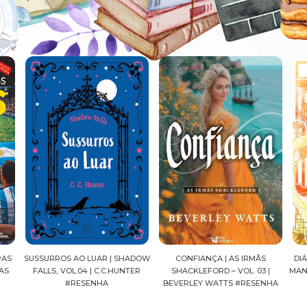
ADOW
CONFIANÇA | AS IRMÃS
DIÁRIOS DE UMA APOTECÁRIA |
CAV
ER
SHACKLEFORD – VOL. 03 |
MANGÁ, VOL.04 | NATSU HYUUGA
SEI
BEVERLEY WATTS #RESENHA