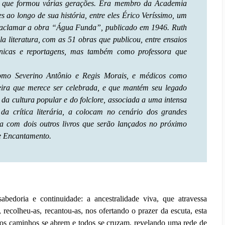
a que formou várias gerações. Era membro da Academia
s ao longo de sua história, entre eles Érico Veríssimo, um
 a aclamar a obra “Água Funda”, publicado em 1946. Ruth
a literatura, com as 51 obras que publicou, entre ensaios
crônicas e reportagens, mas também como professora que
como Severino Antônio e Regis Morais, e médicos como
leira que merece ser celebrada, e que mantém seu legado
a da cultura popular e do folclore, associada a uma intensa
a crítica literária, a colocam no cenário dos grandes
nta com dois outros livros que serão lançados no próximo
de Encantamento.
bedoria e continuidade: a ancestralidade viva, que atravessa
s, recolheu-as, recantou-as, nos ofertando o prazer da escuta, esta
tos caminhos se abrem e todos se cruzam, revelando uma rede de