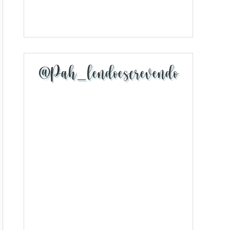
@pah_lendoescrevendo