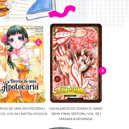
ALEIROS DO ZODÍACO: SAINT
CROWN OF WAR AND SHADOW |
A DROGA DA
YA FINAL EDITION | VOL. 05 |
J.R.WARD #RESENHA
QUADRINHOS |
MASAMI KURUMADA
FELIPE PAN
MARIANE GU