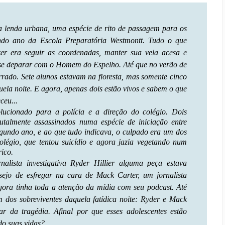
 lenda urbana, uma espécie de rito de passagem para os
ndo ano da Escola Preparatória Westmontt. Tudo o que
zer era seguir as coordenadas, manter sua vela acesa e
 se deparar com o Homem do Espelho. Até que no verão de
rado. Sete alunos estavam na floresta, mas somente cinco
ela noite. E agora, apenas dois estão vivos e sabem o que
ceu...
lucionado para a polícia e a direção do colégio. Dois
utalmente assassinados numa espécie de iniciação entre
egundo ano, e ao que tudo indicava, o culpado era um dos
colégio, que tentou suicídio e agora jazia vegetando num
rico.
alista investigativa Ryder Hillier alguma peça estava
esejo de esfregar na cara de Mack Carter, um jornalista
gora tinha toda a atenção da mídia com seu podcast. Até
m dos sobreviventes daquela fatídica noite: Ryder e Mack
r da tragédia. Afinal por que esses adolescentes estão
do suas vidas?