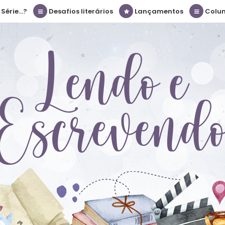
érie...?
Desafios literários
Lançamentos
Colu