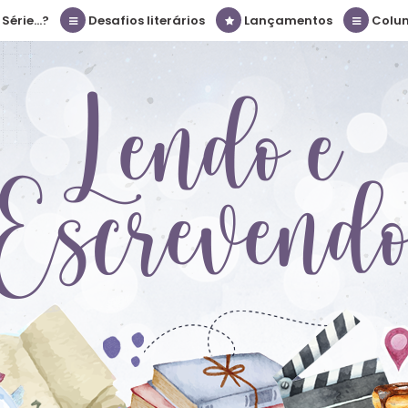
érie...?
Desafios literários
Lançamentos
Colu