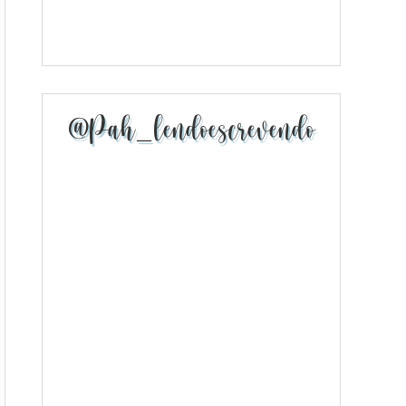
@pah_lendoescrevendo