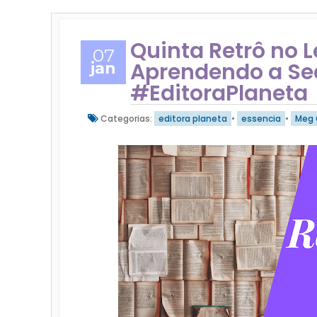
Quinta Retrô no 
07
Aprendendo a Sed
jan
#EditoraPlaneta
Categorias:
editora planeta
•
essencia
•
Meg 