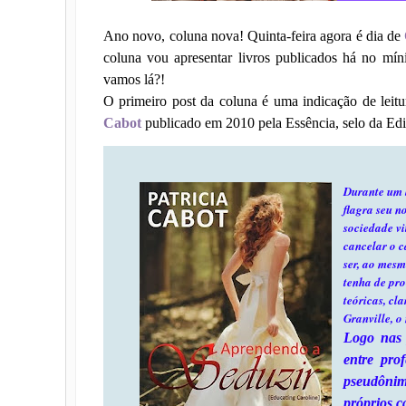
Ano novo, coluna nova! Quinta-feira agora é dia de
coluna vou apresentar livros publicados há no m
vamos lá?!
O primeiro post da coluna é uma indicação de leit
Cabot
publicado em 2010 pela Essência, selo da Edi
Durante um 
flagra seu n
sociedade vi
cancelar o c
ser, ao mes
tenha de pro
teóricas, cl
Granville, o
Logo nas 
entre pro
pseudônim
próprios c