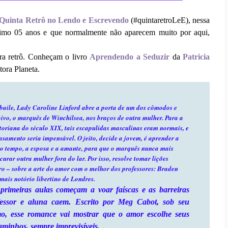
Quinta Retrô no Lendo e Escrevendo
(#quintaretroLeE), nessa
ínimo 05 anos e que normalmente não aparecem muito por aqui,
ura retrô. Conheçam o livro
Aprendendo a Seduzir
da
Patricia
tora Planeta.
baile, Lady Caroline Linford abre a porta de um dos cômodos e
oivo, o marquês de Winchilsea, nos braços de outra mulher. Para a
toriana do século XIX, tais escapulidas masculinas eram normais, e
asamento seria impensável. O jeito, decide a jovem, é aprender a
mo tempo, a esposa e a amante, para que o marquês nunca mais
curar outra mulher fora do lar. Por isso, resolve tomar lições
aro – sobre a arte do amor com o melhor dos professores: Braden
 mais notório libertino de Londres.
primeiras aulas começam a voar faíscas e as barreiras
fessor e aluna caem. Escrito por Meg Cabot, sob seu
o, esse romance vai mostrar que o amor escolhe seus
aminhos, sempre imprevisíveis.