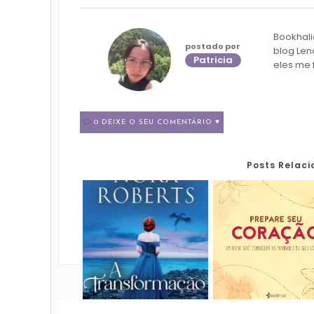
Bookhali
postado por
blog Len
Patricia
eles me 
0 DEIXE O SEU COMENTÁRIO ♥
Posts Relac