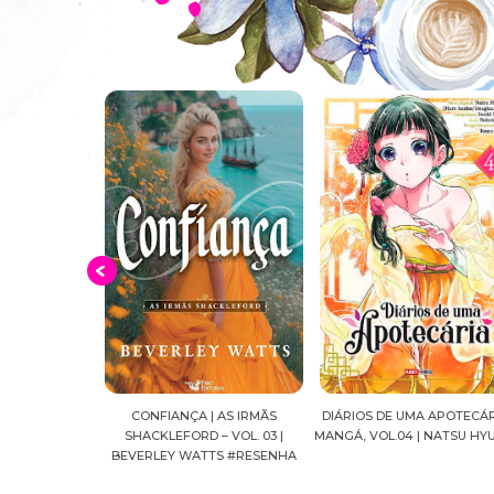
 AS IRMÃS
DIÁRIOS DE UMA APOTECÁRIA |
CAVALEIROS DO ZODÍACO: S
 VOL. 03 |
MANGÁ, VOL.04 | NATSU HYUUGA
SEIYA FINAL EDITION | VOL. 
TS #RESENHA
MASAMI KURUMADA