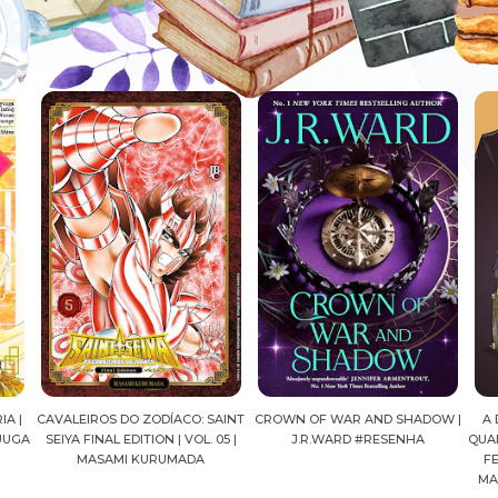
AINT
CROWN OF WAR AND SHADOW |
A DROGA DA OBEDIÊNCIA EM
MA
05 |
J.R.WARD #RESENHA
QUADRINHOS | PEDRO BANDEIRA,
FELIPE PAN, OLAVO COSTA E
MARIANE GUSMÃO #RESENHA