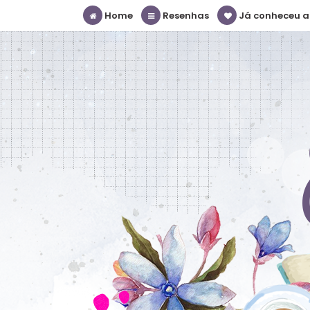
Home
Resenhas
Já conheceu a S