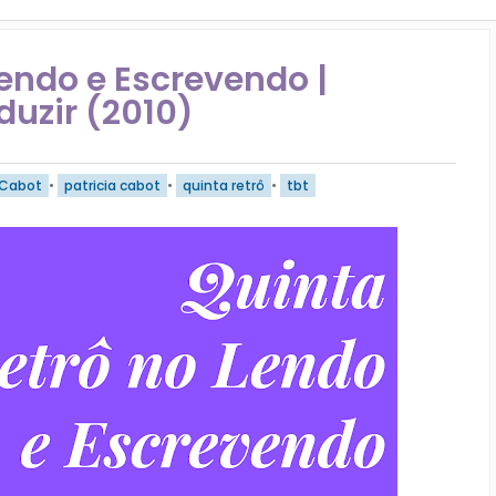
Lendo e Escrevendo |
uzir (2010)
Cabot
•
patricia cabot
•
quinta retrô
•
tbt