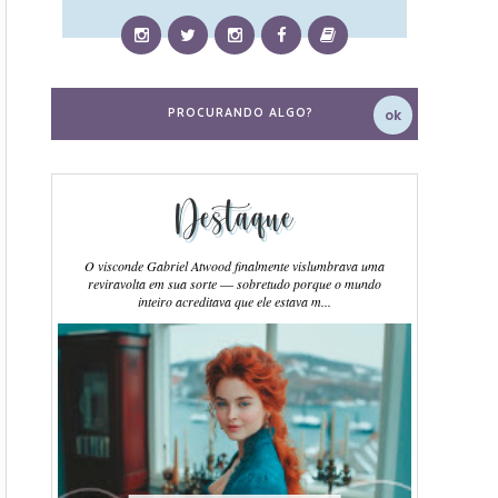
Destaque
O visconde Gabriel Atwood finalmente vislumbrava uma
reviravolta em sua sorte ― sobretudo porque o mundo
inteiro acreditava que ele estava m...