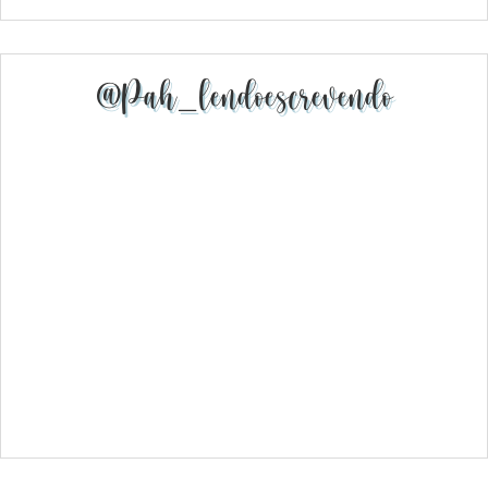
@pah_lendoescrevendo