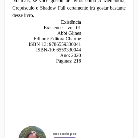
No mais, se você gostou de livros como A Mediadora,
Crepúsculo e Shadow Fall certamente irá gostar bastante
desse livro.
Existência
Existence – vol. 01
Abbi Glines
Editora: Editora Charme
ISBN-13: 9786559330041
ISBN-10: 6559330044
Ano: 2020
Páginas: 216
postado por