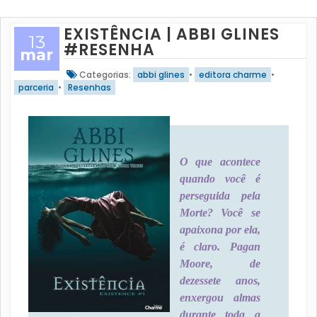
EXISTÊNCIA | ABBI GLINES
13
#RESENHA
mar
Categorias:
abbi glines
•
editora charme
•
parceria
•
Resenhas
O que acontece
quando você é
perseguida pela
Morte? Você se
apaixona por ela,
é claro. Pagan
Moore, de
dezessete anos,
enxergou almas
durante toda a