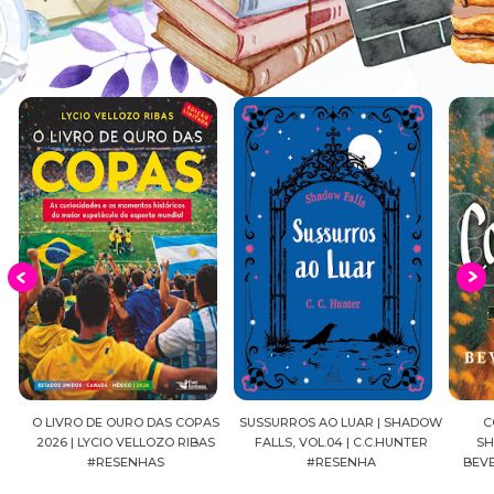
EIA
O LIVRO DE OURO DAS COPAS
SUSSURROS AO LUAR | SHADOW
C
2026 | LYCIO VELLOZO RIBAS
FALLS, VOL.04 | C.C.HUNTER
SH
#RESENHAS
#RESENHA
BEVE