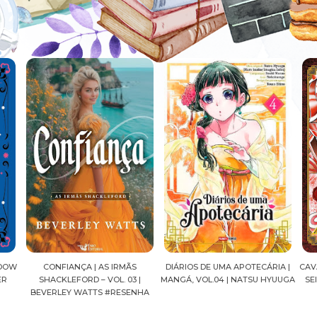
DIÁRIOS DE UMA APOTECÁRIA |
CAVALEIROS DO ZODÍACO: SAINT
CRO
|
MANGÁ, VOL.04 | NATSU HYUUGA
SEIYA FINAL EDITION | VOL. 05 |
NHA
MASAMI KURUMADA