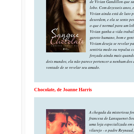
de Vivian Gandillon que sa
lobo. Com dezesseis anos, e
Vivian ainda está de luto 
desordem, e ela se sente p
o que é normal para um lo
Vivian ganha a vida traba
garoto humano, bom e genti
Viviam deseja se revelar p
sentiria medo ou repulsa c
forçada ainda mais quando
dois mundos, ela não parece pertencer a nenhum dos d
vontade de se revelar seu amado.
Chocolate, de Joanne Harris
A chegada da misteriosa fo
francesa de Lansquenet-Sou
uma loja especializada em c
vilarejo - o padre Reynaud