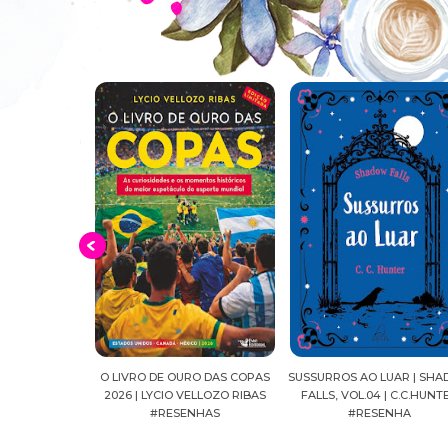
O DAS COPAS
SUSSURROS AO LUAR | SHADOW
CONFIANÇA | AS IRMÃS
ELLOZO RIBAS
FALLS, VOL.04 | C.C.HUNTER
SHACKLEFORD – VOL. 03 
NHAS
#RESENHA
BEVERLEY WATTS #RESE