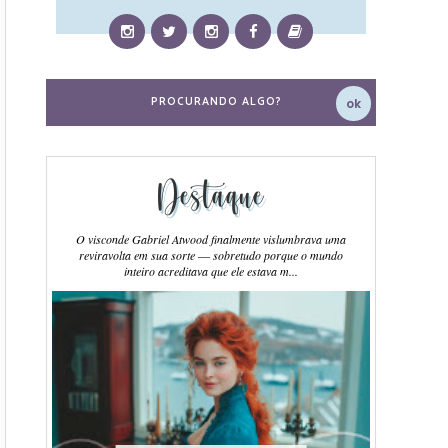
Destaque
O visconde Gabriel Atwood finalmente vislumbrava uma
reviravolta em sua sorte ― sobretudo porque o mundo
inteiro acreditava que ele estava m...