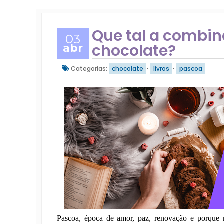
Que tal a combina
03
chocolate?
abr
Categorias:
chocolate
•
livros
•
pascoa
Pascoa, época de amor, paz, renovação e porque 