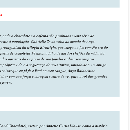
n
, onde o chocolate e a cafeína são proibidos e uma série de
amente à população, Gabrielle Zevin volta ao mundo de Anya
protagonista da trilogia Birthright, que chega ao fim com Na era do
speras de completar 18 anos, a filha de um dos chefões da máfia do
r das amarras da empresa de sua família e abrir seu próprio
a própria vida e a segurança de seus irmãos, unindo-se a um antigo
s coisas que eu já fiz e Está no meu sangue, Anya Balanchine
eitor com sua força e coragem e entra de vez para o rol das grandes
a jovem.
and Chocolate), escrito por Annette Curtis Klause, conta a história