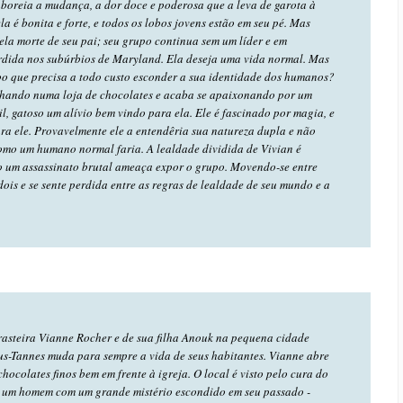
boreia a mudança, a dor doce e poderosa que a leva de garota à
la é bonita e forte, e todos os lobos jovens estão em seu pé. Mas
pela morte de seu pai; seu grupo continua sem um líder e em
erdida nos subúrbios de Maryland. Ela deseja uma vida normal. Mas
bo que precisa a todo custo esconder a sua identidade dos humanos?
lhando numa loja de chocolates e acaba se apaixonando por um
l, gatoso um alívio bem vindo para ela. Ele é fascinado por magia, e
ara ele. Provavelmente ele a entendêria sua natureza dupla e não
omo um humano normal faria. A lealdade dividida de Vivian é
 um assassinato brutal ameaça expor o grupo. Movendo-se entre
ois e se sente perdida entre as regras de lealdade de seu mundo e a
rasteira Vianne Rocher e de sua filha Anouk na pequena cidade
s-Tannes muda para sempre a vida de seus habitantes. Vianne abre
hocolates finos bem em frente à igreja. O local é visto pelo cura do
, um homem com um grande mistério escondido em seu passado -