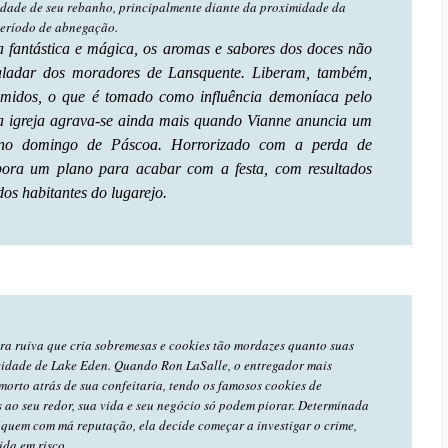
dade de seu rebanho, principalmente diante da proximidade da
período de abnegação.
 fantástica e mágica, os aromas e sabores dos doces não
ladar dos moradores de Lansquente. Liberam, também,
rimidos, o que é tomado como influência demoníaca pelo
 a igreja agrava-se ainda mais quando Vianne anuncia um
e no domingo de Páscoa. Horrorizado com a perda de
abora um plano para acabar com a festa, com resultados
os habitantes do lugarejo.
a ruiva que cria sobremesas e cookies tão mordazes quanto suas
cidade de Lake Eden. Quando Ron LaSalle, o entregador mais
orto atrás de sua confeitaria, tendo os famosos cookies de
ao seu redor, sua vida e seu negócio só podem piorar. Determinada
fiquem com má reputação, ela decide começar a investigar o crime,
da em risco.