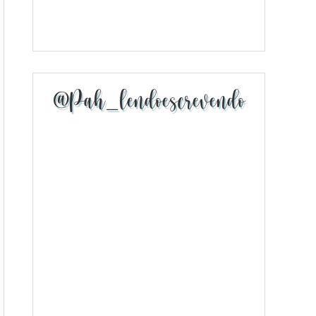
@pah_lendoescrevendo