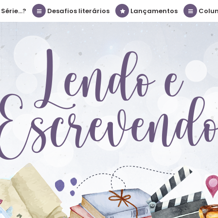
érie...?
Desafios literários
Lançamentos
Colu