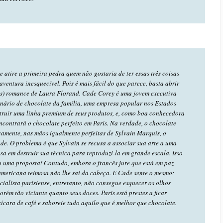
e atire a primeira pedra quem não gostaria de ter essas três coisas
ventura inesquecível. Pois é mais fácil do que parece, basta abrir
ros) romance de Laura Florand. Cade Corey é uma jovem executiva
onário de chocolate da família, uma empresa popular nos Estados
truir uma linha premium de seus produtos, e, como boa conhecedora
ncontrará o chocolate perfeito em Paris. Na verdade, o chocolate
ficamente, nas mãos igualmente perfeitas de Sylvain Marquis, o
de. O problema é que Sylvain se recusa a associar sua arte a uma
a em destruir sua técnica para reproduzi-la em grande escala. Isso
ão uma proposta! Contudo, embora o francês jure que está em paz
americana teimosa não lhe sai da cabeça. E Cade sente o mesmo:
ialista parisiense, entretanto, não consegue esquecer os olhos
rém tão viciante quanto seus doces. Paris está prestes a ficar
ícara de café e saboreie tudo aquilo que é melhor que chocolate.