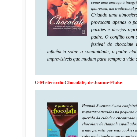
como uma ameaça à integri
quaresma, um tradicional 
Criando uma atmosfera
provocam apenas o pa
paixões e desejos rep
padre. O conflito com
festival de chocolat
influência sobre a comunidade, o padre el
imprevisíveis que mudam para sempre a vida d
O Mistério do Chocolate, de Joanne Fluke
Hannah Swensen é uma confeiteir
respostas atrevidas na pequena 
querido da cidade é encontrado m
chocolate de Hannah espalhados 
a não permitir que seus cookies 
colocando também sua própria vi