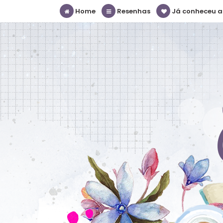
Home
Resenhas
Já conheceu a S