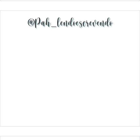
@pah_lendoescrevendo