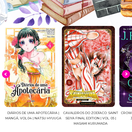
DIÁRIOS DE UMA APOTECÁRIA |
CAVALEIROS DO ZODÍACO: SAINT
CROWN
MANGÁ, VOL.04 | NATSU HYUUGA
SEIYA FINAL EDITION | VOL. 05 |
A
MASAMI KURUMADA