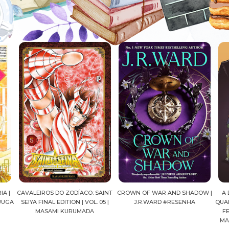
AINT
CROWN OF WAR AND SHADOW |
A DROGA DA OBEDIÊNCIA EM
MA
05 |
J.R.WARD #RESENHA
QUADRINHOS | PEDRO BANDEIRA,
FELIPE PAN, OLAVO COSTA E
MARIANE GUSMÃO #RESENHA