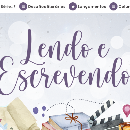
érie...?
Desafios literários
Lançamentos
Colu