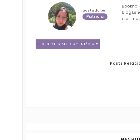
Bookhali
postado por
blog Len
Patricia
eles me 
0 DEIXE O SEU COMENTÁRIO ♥
Posts Relac
NENHU