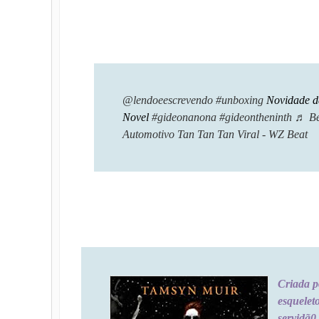
@lendoeescrevendo
#unboxing
Novidade d
Novel
#gideonanona
#gideontheninth
♬ Be
Automotivo Tan Tan Tan Viral - WZ Beat
Criada po
esquele
servidã0