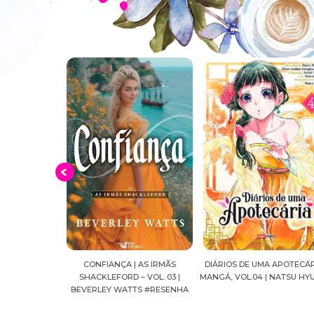
 AS IRMÃS
DIÁRIOS DE UMA APOTECÁRIA |
CAVALEIROS DO ZODÍACO: S
 VOL. 03 |
MANGÁ, VOL.04 | NATSU HYUUGA
SEIYA FINAL EDITION | VOL. 
TS #RESENHA
MASAMI KURUMADA