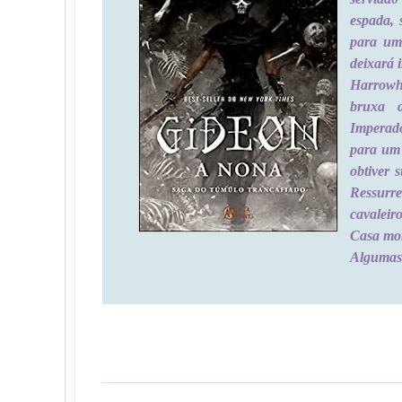
espada, 
para um
deixará 
Harrowh
bruxa d
Imperado
para um 
obtiver 
Ressurr
cavalei
Casa mor
Algumas 