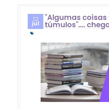
"Algumas coisas
12
túmulos".... cheg
jul