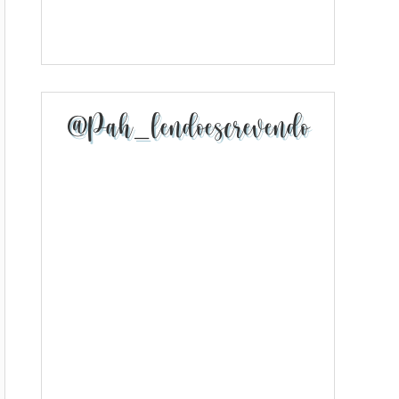
@pah_lendoescrevendo