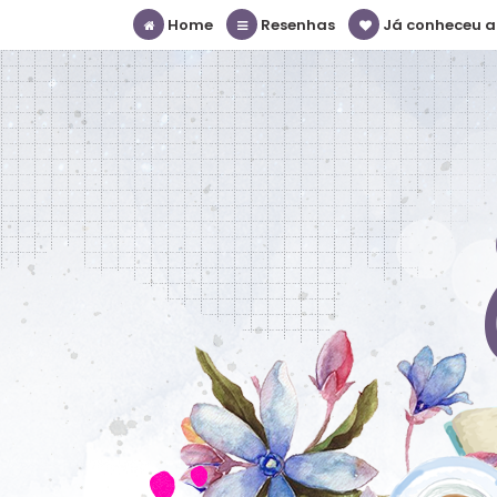
Home
Resenhas
Já conheceu a S