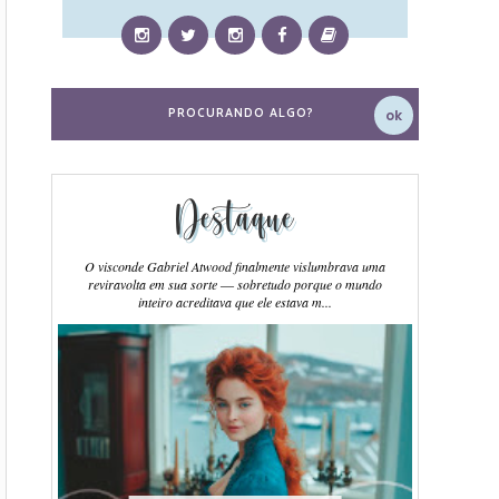
Destaque
O visconde Gabriel Atwood finalmente vislumbrava uma
reviravolta em sua sorte ― sobretudo porque o mundo
inteiro acreditava que ele estava m...