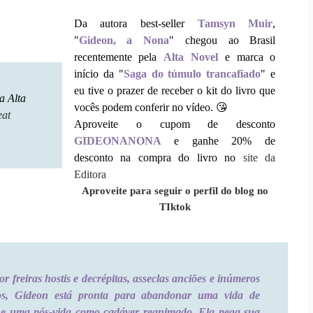
Da autora best-seller
Tamsyn Muir
,
"
Gideon, a Nona
" chegou ao Brasil
recentemente pela
Alta Novel
e marca o
início da "
Saga do túmulo trancafiado
" e
eu tive o prazer de receber o kit do livro que
a Alta
vocês podem conferir no vídeo.
😘
at
Aproveite o cupom de desconto
GIDEONANONA
e ganhe 20% de
desconto na compra do livro no
site da
Editora
Aproveite para seguir o perfil do blog no
TIktok
r freiras hostis e decrépitas, asseclas anciões e inúmeros
tos, Gideon está pronta para abandonar uma vida de
 e uma pós-vida como cadáver reanimado. Ela pega sua