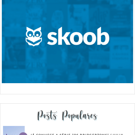
Posts Populares
JÁ CONHECE A SÉRIE “OS BRIDGERTONS” (JULIA