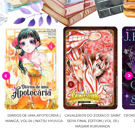
CÁRIA |
CAVALEIROS DO ZODÍACO: SAINT
CROWN OF WAR AND SHADOW |
 HYUUGA
SEIYA FINAL EDITION | VOL. 05 |
J.R.WARD #RESENHA
Q
MASAMI KURUMADA