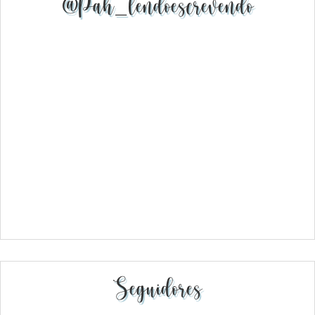
@pah_lendoescrevendo
Seguidores