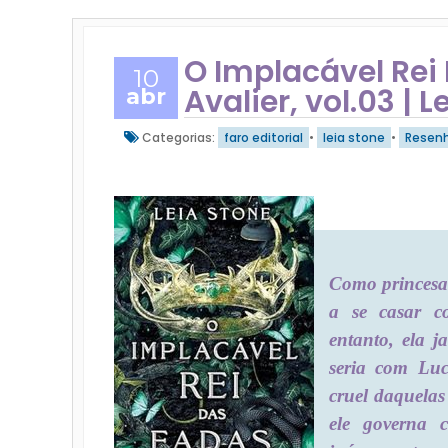
O Implacável Rei 
10
Avalier, vol.03 |
abr
Categorias:
faro editorial
•
leia stone
•
Resen
Como princesa
a se casar c
entanto, ela 
seria com Luc
cruel daquelas
ele governa 