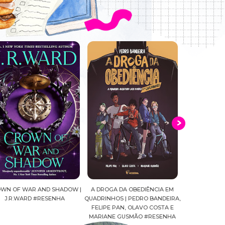
WN OF WAR AND SHADOW |
A DROGA DA OBEDIÊNCIA EM
MALDIÇÃ0 | 
J.R.WARD #RESENHA
QUADRINHOS | PEDRO BANDEIRA,
#RE
FELIPE PAN, OLAVO COSTA E
MARIANE GUSMÃO #RESENHA