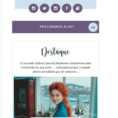
Destaque
O visconde Gabriel Atwood finalmente vislumbrava uma
reviravolta em sua sorte ― sobretudo porque o mundo
inteiro acreditava que ele estava m...