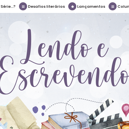
érie...?
Desafios literários
Lançamentos
Colu