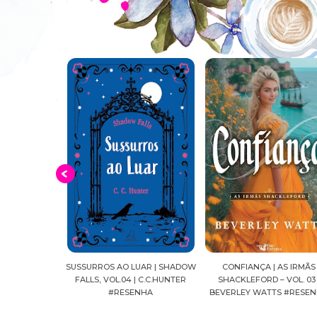
O DAS COPAS
SUSSURROS AO LUAR | SHADOW
CONFIANÇA | AS IRMÃS
LLOZO RIBAS
FALLS, VOL.04 | C.C.HUNTER
SHACKLEFORD – VOL. 03 
HAS
#RESENHA
BEVERLEY WATTS #RESEN