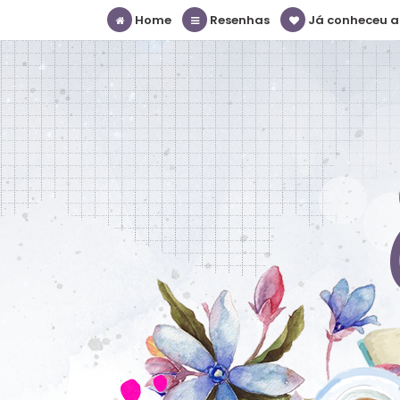
Home
Resenhas
Já conheceu a S