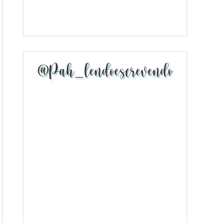
@pah_lendoescrevendo