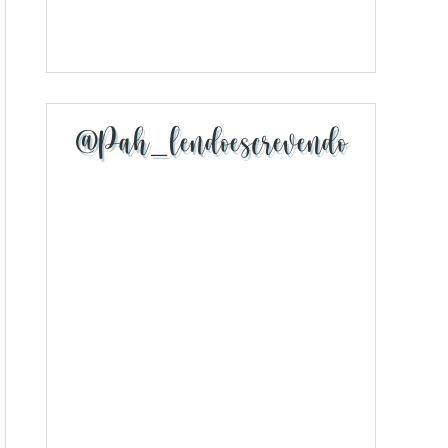
@pah_lendoescrevendo