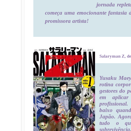
jornada replet
começa uma emocionante fantasia d
promissora artista!
Salaryman Z, d
Yusaku Maeya
rotina corpo
gestores do p
em aplicar
profissional
baixo quand
Japão. Agora
tudo o que
sobrevivência