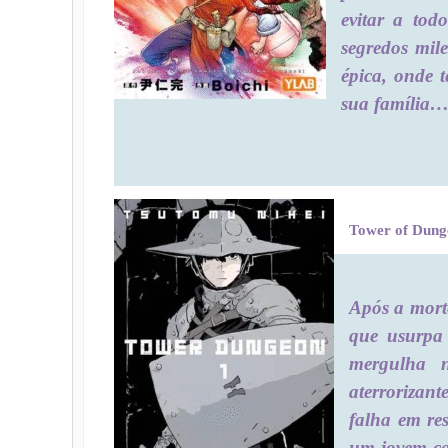
evitar a tod
segredos mil
épica, onde 
sua família…
Tower of Dung
Após a mort
que usurpa 
mergulha 
aterroriza
falha em re
um jovem c