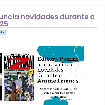
nuncia novidades durante o
025
oks