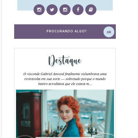
Destaque
O visconde Gabriel Atwood finalmente vislumbrava uma
reviravolta em sua sorte ― sobretudo porque o mundo
inteiro acreditava que ele estava m...