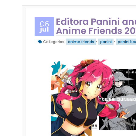
Editora Panini a
06
Anime Friends 2
jul
Categorias:
anime friends
•
panini
•
panini bo