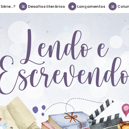
érie...?
Desafios literários
Lançamentos
Colu