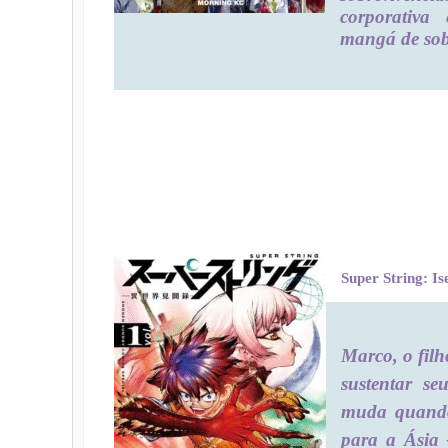
corporativa 
mangá de sob
Super String: I
Marco, o filh
sustentar s
muda quando 
para a Ásia 