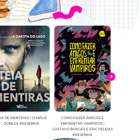
RAS | CHARLIE
COMO FAZER AMIGOS E
DUNA: CASA ATREIDES | PR
#RESENHA
ENFRENTAR VAMPIROS |
A DUNA, VOL. 01 | BRIAN H
GUSTAVO BORGES E ERIC PELEIAS
E KEVIN J. ANDERSON #R
#RESENHA