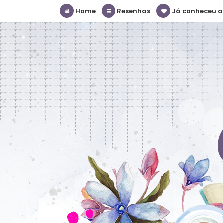
Home
Resenhas
Já conheceu a S