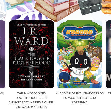
THE BLACK DAGGER
KURORO E OS EXPLORADORES DO
TEIA DE MENTI
BROTHERHOOD: 20TH
ESPAÇO | RIHITO UCHU
DONLEA 
ERSARY INSIDER'S GUIDE |
#RESENHA
J.R. WARD #RESENHA