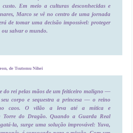
o custo. Em meio a culturas desconhecidas e
enares, Marco se vê no centro de uma jornada
terá de tomar uma decisão impossível: proteger
 ou salvar o mundo.
eon, de Tsutomu Nihei
e do rei pelas mãos de um feiticeiro maligno —
seu corpo e sequestra a princesa — o reino
no caos. O vilão a leva até a mítica e
nte Torre do Dragão. Quando a Guarda Real
sgatá-la, surge uma solução improvável: Yuva,
amponês, é convocado para a missão. Com um