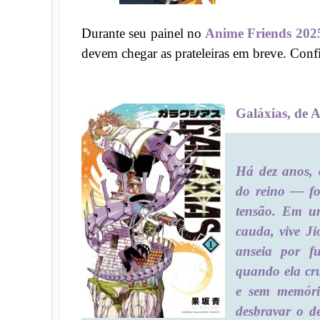
Durante seu painel no
Anime Friends 202
devem chegar as prateleiras em breve. Confi
Galáxias, de 
Há dez anos,
do reino — fo
tensão. Em um
cauda, vive J
anseia por f
quando ela cr
e sem memória
desbravar o d