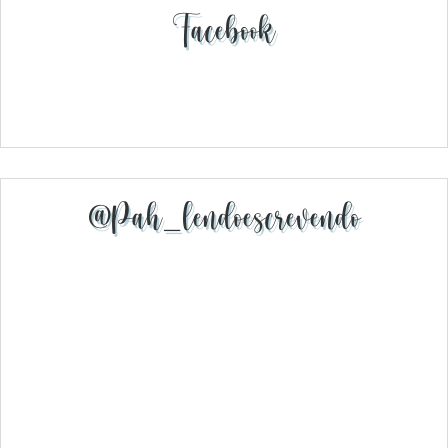
Facebook
@pah_lendoescrevendo