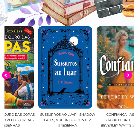
S
SUSSURROS AO LUAR | SHADOW
CONFIANÇA | AS IRMÃS
DIÁRI
FALLS, VOL.04 | C.C.HUNTER
SHACKLEFORD – VOL. 03 |
MANGÁ
#RESENHA
BEVERLEY WATTS #RESENHA