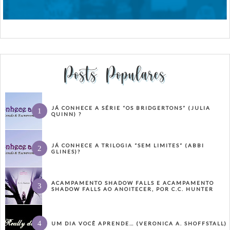
Posts Populares
JÁ CONHECE A SÉRIE “OS BRIDGERTONS” (JULIA
QUINN) ?
JÁ CONHECE A TRILOGIA “SEM LIMITES” (ABBI
GLINES)?
ACAMPAMENTO SHADOW FALLS E ACAMPAMENTO
SHADOW FALLS AO ANOITECER, POR C.C. HUNTER
UM DIA VOCÊ APRENDE… (VERONICA A. SHOFFSTALL)