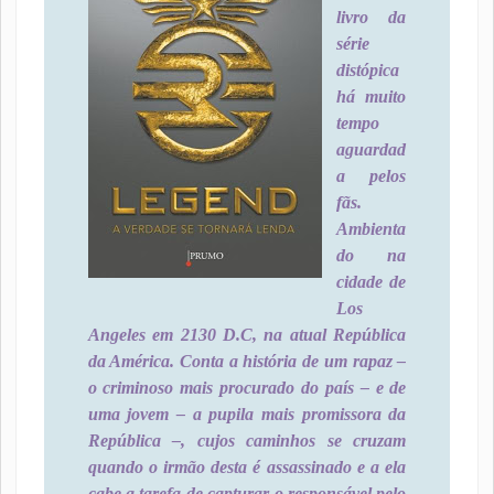
livro da
série
distópica
há muito
tempo
aguardad
a pelos
fãs.
Ambienta
do na
cidade de
Los
Angeles em 2130 D.C, na atual República
da América. Conta a história de um rapaz –
o criminoso mais procurado do país – e de
uma jovem – a pupila mais promissora da
República –, cujos caminhos se cruzam
quando o irmão desta é assassinado e a ela
cabe a tarefa de capturar o responsável pelo