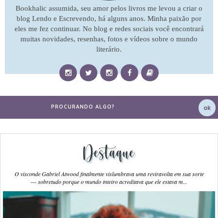
Bookhalic assumida, seu amor pelos livros me levou a criar o
blog Lendo e Escrevendo, há alguns anos. Minha paixão por
eles me fez continuar. No blog e redes sociais você encontrará
muitas novidades, resenhas, fotos e vídeos sobre o mundo
literário.
Destaque
O visconde Gabriel Atwood finalmente vislumbrava uma reviravolta em sua sorte
― sobretudo porque o mundo inteiro acreditava que ele estava m...