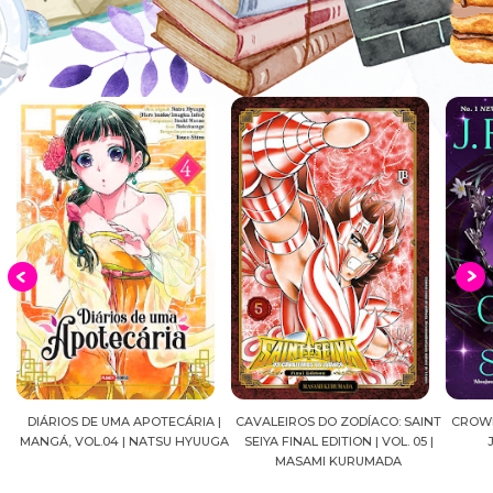
DIÁRIOS DE UMA APOTECÁRIA |
CAVALEIROS DO ZODÍACO: SAINT
CROWN
MANGÁ, VOL.04 | NATSU HYUUGA
SEIYA FINAL EDITION | VOL. 05 |
A
MASAMI KURUMADA