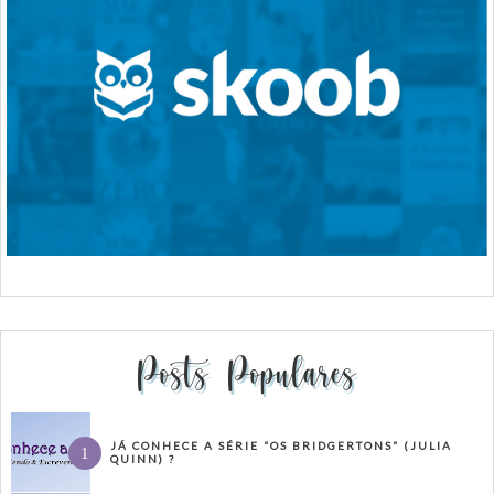
Posts Populares
JÁ CONHECE A SÉRIE “OS BRIDGERTONS” (JULIA
QUINN) ?