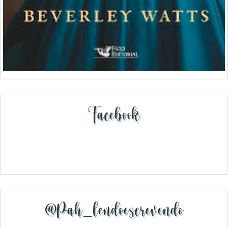
Facebook
@pah_lendoescrevendo