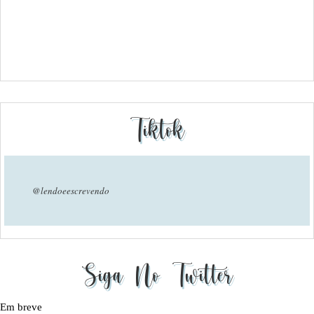
Tiktok
@lendoeescrevendo
Siga No Twitter
Em breve