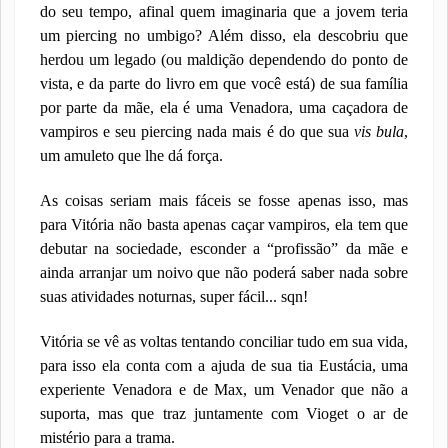
do seu tempo, afinal quem imaginaria que a jovem teria
um piercing no umbigo? Além disso, ela descobriu que
herdou um legado (ou maldição dependendo do ponto de
vista, e da parte do livro em que você está) de sua família
por parte da mãe, ela é uma Venadora, uma caçadora de
vampiros e seu piercing nada mais é do que sua
vis bula
,
um amuleto que lhe dá força.
As coisas seriam mais fáceis se fosse apenas isso, mas
para Vitória não basta apenas caçar vampiros, ela tem que
debutar na sociedade, esconder a “profissão” da mãe e
ainda arranjar um noivo que não poderá saber nada sobre
suas atividades noturnas, super fácil... sqn!
Vitória se vê as voltas tentando conciliar tudo em sua vida,
para isso ela conta com a ajuda de sua tia Eustácia, uma
experiente Venadora e de Max, um Venador que não a
suporta, mas que traz juntamente com Vioget o ar de
mistério para a trama.