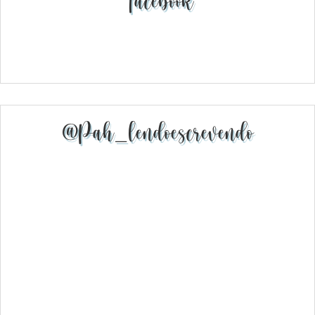
Facebook
@pah_lendoescrevendo