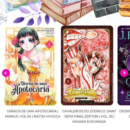
UMA APOTECÁRIA |
CAVALEIROS DO ZODÍACO: SAINT
CROWN OF WAR AND S
4 | NATSU HYUUGA
SEIYA FINAL EDITION | VOL. 05 |
J.R.WARD #RESE
MASAMI KURUMADA