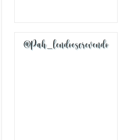
@pah_lendoescrevendo