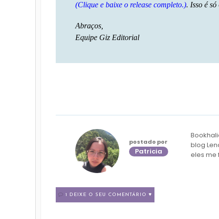
(Clique e baixe o release completo.)
. Isso é 
Abraços,
Equipe Giz Editorial
Bookhali
postado por
blog Len
Patricia
eles me 
1 DEIXE O SEU COMENTÁRIO ♥