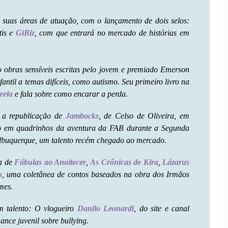
 suas áreas de atuação, com o lançamento de dois selos:
tis e
GiBiz
, com que entrará no mercado de histórias em
ão obras sensíveis escritas pelo jovem e premiado Emerson
antil a temas difíceis, como autismo. Seu primeiro livro na
trela
e fala sobre como encarar a perda.
m a republicação de
Jambocks
, de Celso de Oliveira, em
ção em quadrinhos da aventura da FAB durante a Segunda
lbuquerque, um talento recém chegado ao mercado.
ra de
Fábulas ao Anoitecer
,
As Crônicas de Kira
,
Lázarus
s
, uma coletânea de contos baseados na obra dos Irmãos
mes.
m talento: O vlogueiro
Danilo Leonardi
, do site e canal
ance juvenil sobre bullying.