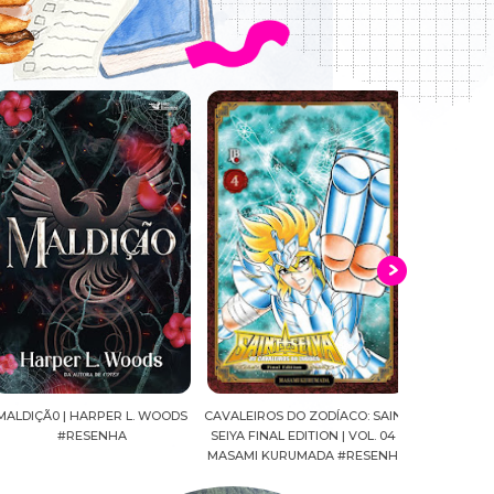
LDIÇÃ0 | HARPER L. WOODS
CAVALEIROS DO ZODÍACO: SAINT
O CLUBE DO L
#RESENHA
SEIYA FINAL EDITION | VOL. 04 |
LIAO BUT
MASAMI KURUMADA #RESENHA