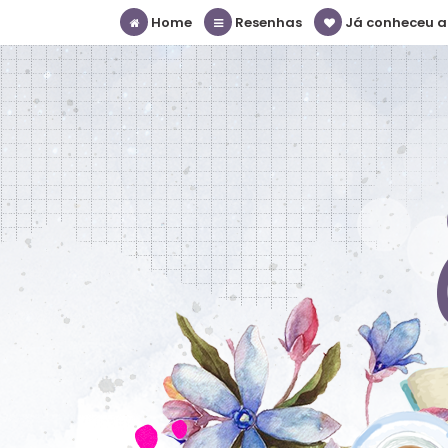
Home
Resenhas
Já conheceu a S