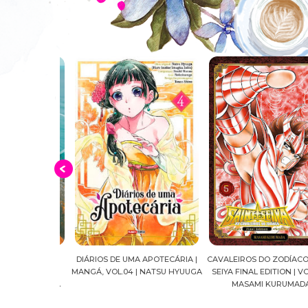
 AS IRMÃS
DIÁRIOS DE UMA APOTECÁRIA |
CAVALEIROS DO ZODÍACO: S
 VOL. 03 |
MANGÁ, VOL.04 | NATSU HYUUGA
SEIYA FINAL EDITION | VOL. 
TS #RESENHA
MASAMI KURUMADA