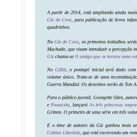
A partir de 2014, está ampliando ainda mais
Giz de Cera
, para publicação de livros infan
quadrinhos.
No
Giz de Cera
, os primeiros trabalhos ser
Machado, que visam introduzir a percepção inf
Giz
chama-se
O amigo que se tornou uma es
No
GiBiz
, o pontapé inicial será dado co
volume único. Trata-se de uma reconstitui
Guerra Mundial. Os desenhos serão de Ton A
Para o público juvenil, Georgette Silen, auto
e
Panaceia
, lançará
As três princesas negra
Grimm. O primeiro de uma série em três volu
E o time de autores da Giz ganhou mais u
Cabine Literária
, que está escrevendo um rom