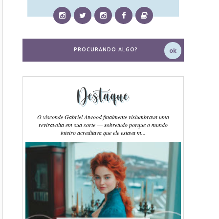
Destaque
O visconde Gabriel Atwood finalmente vislumbrava uma
reviravolta em sua sorte ― sobretudo porque o mundo
inteiro acreditava que ele estava m...