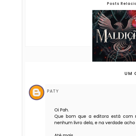
Posts Relac
UM 
PATY
Oi Pah.
Que bom que a editora está com nov
nenhum livro dela, e na verdade ac
Até mais.