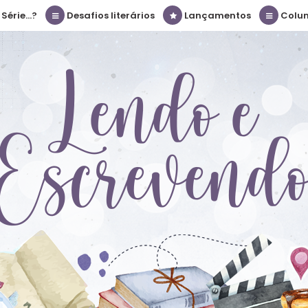
érie...?
Desafios literários
Lançamentos
Colu