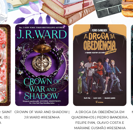
AINT
CROWN OF WAR AND SHADOW |
A DROGA DA OBEDIÊNCIA EM
MA
05 |
J.R.WARD #RESENHA
QUADRINHOS | PEDRO BANDEIRA,
FELIPE PAN, OLAVO COSTA E
MARIANE GUSMÃO #RESENHA