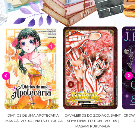
E UMA APOTECÁRIA |
CAVALEIROS DO ZODÍACO: SAINT
CROWN OF WAR AND
.04 | NATSU HYUUGA
SEIYA FINAL EDITION | VOL. 05 |
J.R.WARD #RES
MASAMI KURUMADA