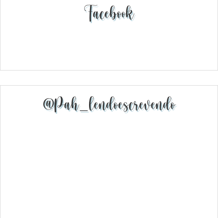
Facebook
@pah_lendoescrevendo