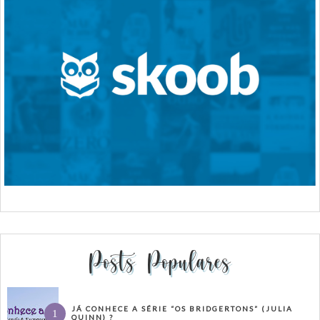
Posts Populares
JÁ CONHECE A SÉRIE “OS BRIDGERTONS” (JULIA
QUINN) ?