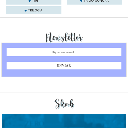
TAG
TRILHA SONORA
TRILOGIA
Newsletter
Skoob