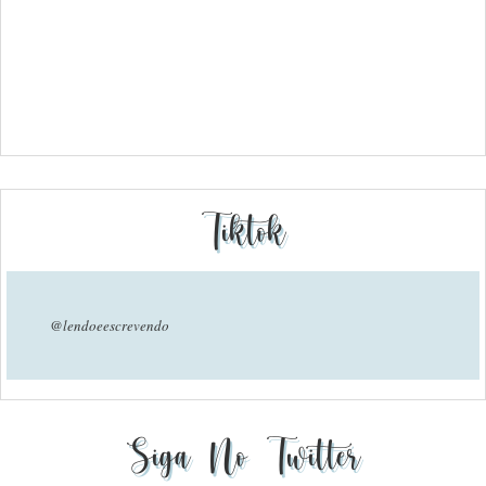
Tiktok
@lendoeescrevendo
Siga No Twitter