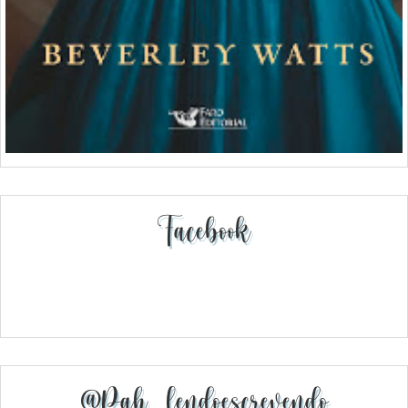
Facebook
@pah_lendoescrevendo