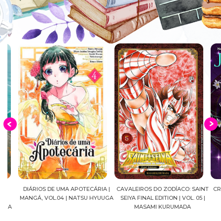
DIÁRIOS DE UMA APOTECÁRIA |
CAVALEIROS DO ZODÍACO: SAINT
CROWN
MANGÁ, VOL.04 | NATSU HYUUGA
SEIYA FINAL EDITION | VOL. 05 |
A
MASAMI KURUMADA