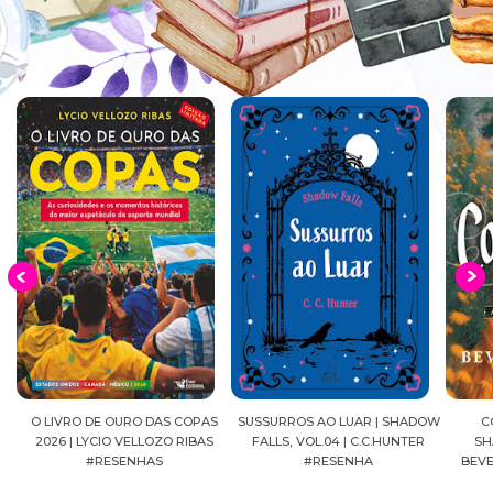
EIA
O LIVRO DE OURO DAS COPAS
SUSSURROS AO LUAR | SHADOW
C
2026 | LYCIO VELLOZO RIBAS
FALLS, VOL.04 | C.C.HUNTER
SH
#RESENHAS
#RESENHA
BEVE