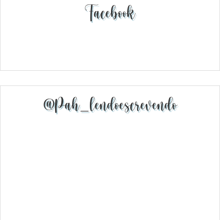
Facebook
@pah_lendoescrevendo