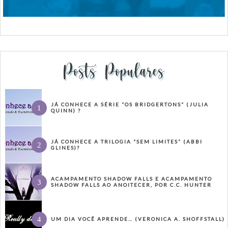
Posts Populares
JÁ CONHECE A SÉRIE “OS BRIDGERTONS” (JULIA
QUINN) ?
JÁ CONHECE A TRILOGIA “SEM LIMITES” (ABBI
GLINES)?
ACAMPAMENTO SHADOW FALLS E ACAMPAMENTO
SHADOW FALLS AO ANOITECER, POR C.C. HUNTER
UM DIA VOCÊ APRENDE… (VERONICA A. SHOFFSTALL)