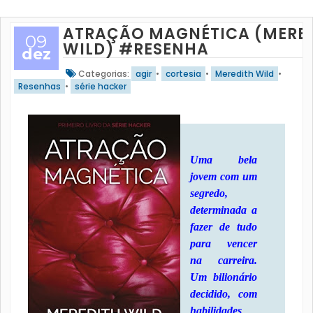
ATRAÇÃO MAGNÉTICA (MERE
09
WILD) #RESENHA
dez
Categorias:
agir
•
cortesia
•
Meredith Wild
•
Resenhas
•
série hacker
Uma bela
jovem com um
segredo,
determinada a
fazer de tudo
para vencer
na carreira.
Um bilionário
decidido, com
habilidades