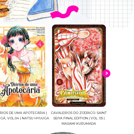
ALEIROS DO ZODÍACO: SAINT
CROWN OF WAR AND SHADOW |
A DROGA DA
YA FINAL EDITION | VOL. 05 |
J.R.WARD #RESENHA
QUADRINHOS |
MASAMI KURUMADA
FELIPE PAN
MARIANE GU