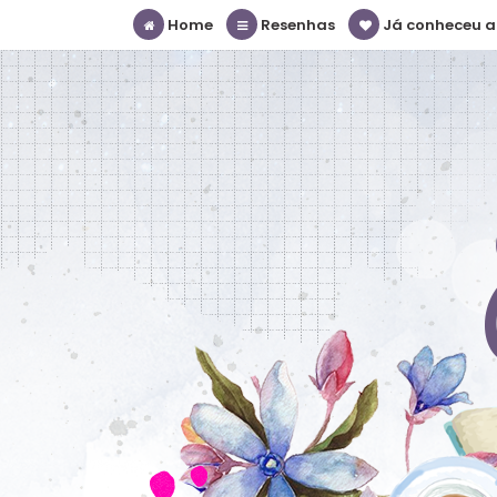
Home
Resenhas
Já conheceu a S