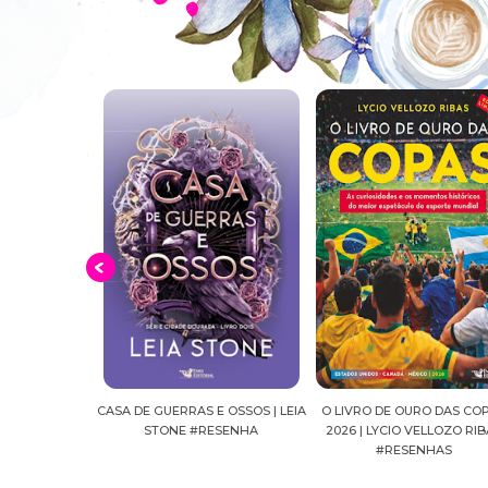
E OSSOS | LEIA
O LIVRO DE OURO DAS COPAS
SUSSURROS AO LUAR | SH
ESENHA
2026 | LYCIO VELLOZO RIBAS
FALLS, VOL.04 | C.C.HUNT
#RESENHAS
#RESENHA