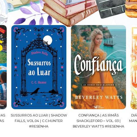
ADOW
CONFIANÇA | AS IRMÃS
DIÁRIOS DE UMA APOTECÁRIA |
CAV
ER
SHACKLEFORD – VOL. 03 |
MANGÁ, VOL.04 | NATSU HYUUGA
SEI
BEVERLEY WATTS #RESENHA