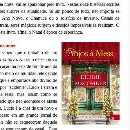
ia-noite, vai se apaixonar pelo livro. Nestas doze histórias escritas
res autores da atualidade, há um pouco de tudo, não importa se
 Ano Novo, o Chanucá ou o solstício de inverno. Casais de
tram, seres mágicos surgem e desejos impossíveis se realizam. O
te livro, afinal o Natal é época de esperança.
Macomber
y sabem que o trabalho de um
 Ano-novo. Ao lado de seu novo
m ação na festa de fim de ano da
 no meio da multidão, ele decide
aquele empurrãozinho divino de
por “acidente”, Lucie Ferrara e
da festa, mas, assim como se
do que não acontece os afasta
s, Lucie é a chef de um novo e
ucesso em um grande jornal de
is não se esqueceram daquela
se esqueceram do casal... Para