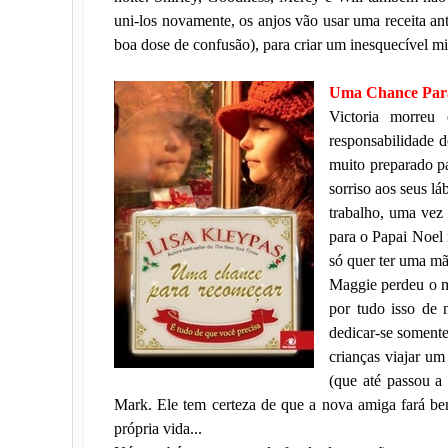
uni-los novamente, os anjos vão usar uma receita an
boa dose de confusão), para criar um inesquecível mi
Uma Chance Par
Victoria morreu
responsabilidade d
muito preparado p
sorriso aos seus l
trabalho, uma vez
para o Papai Noel 
só quer ter uma mã
Maggie perdeu o m
por tudo isso de 
dedicar-se somente
crianças viajar u
(que até passou a
Mark. Ele tem certeza de que a nova amiga fará bem
própria vida...