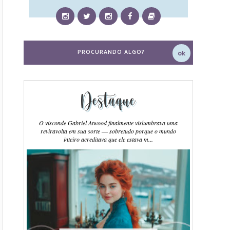
Destaque
O visconde Gabriel Atwood finalmente vislumbrava uma
reviravolta em sua sorte ― sobretudo porque o mundo
inteiro acreditava que ele estava m...