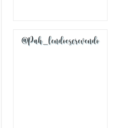
@pah_lendoescrevendo