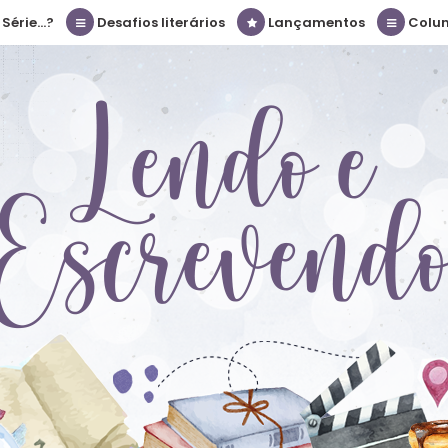
érie...?
Desafios literários
Lançamentos
Colu