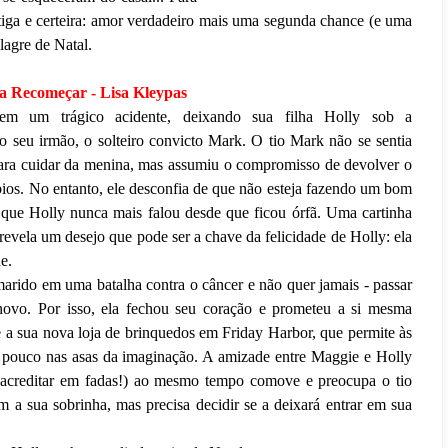
tiga e certeira: amor verdadeiro mais uma segunda chance (e uma
lagre de Natal.
a Recomeçar
- Lisa Kleypas
 em um trágico acidente, deixando sua filha Holly sob a
o seu irmão, o solteiro convicto Mark. O tio Mark não se sentia
ara cuidar da menina, mas assumiu o compromisso de devolver o
ábios. No entanto, ele desconfia de que não esteja fazendo um bom
 que Holly nunca mais falou desde que ficou órfã. Uma cartinha
revela um desejo que pode ser a chave da felicidade de Holly: ela
e.
arido em uma batalha contra o câncer e não quer jamais - passar
novo. Por isso, ela fechou seu coração e prometeu a si mesma
 a sua nova loja de brinquedos em Friday Harbor, que permite às
m pouco nas asas da imaginação. A amizade entre Maggie e Holly
 acreditar em fadas!) ao mesmo tempo comove e preocupa o tio
 a sua sobrinha, mas precisa decidir se a deixará entrar em sua