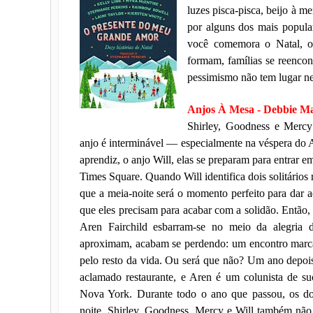
luzes pisca-pisca, beijo à me
por alguns dos mais popula
você comemora o Natal, o
formam, famílias se reencon
pessimismo não tem lugar nes
Anjos À Mesa - Debbie 
Shirley, Goodness e Merc
anjo é interminável — especialmente na véspera do
aprendiz, o anjo Will, elas se preparam para entrar e
Times Square. Quando Will identifica dois solitários
que a meia-noite será o momento perfeito para dar 
que eles precisam para acabar com a solidão. Então, 
Aren Fairchild esbarram-se no meio da alegria 
aproximam, acabam se perdendo: um encontro marca
pelo resto da vida. Ou será que não? Um ano depoi
aclamado restaurante, e Aren é um colunista de s
Nova York. Durante todo o ano que passou, os do
noite. Shirley, Goodness, Mercy e Will também não 