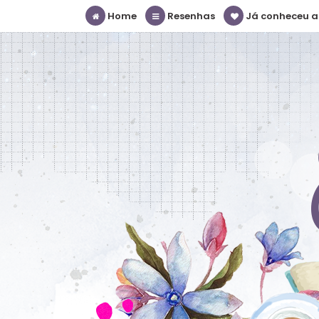
Home
Resenhas
Já conheceu a S