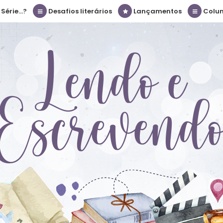
érie...?
Desafios literários
Lançamentos
Colu