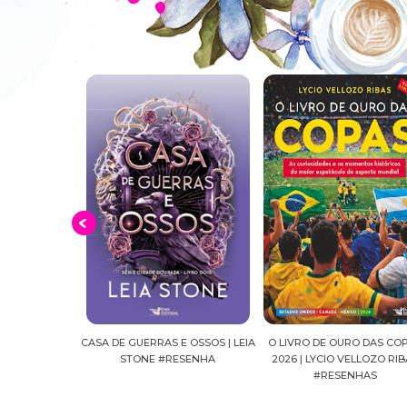
E OSSOS | LEIA
O LIVRO DE OURO DAS COPAS
SUSSURROS AO LUAR | SH
ESENHA
2026 | LYCIO VELLOZO RIBAS
FALLS, VOL.04 | C.C.HUNT
#RESENHAS
#RESENHA