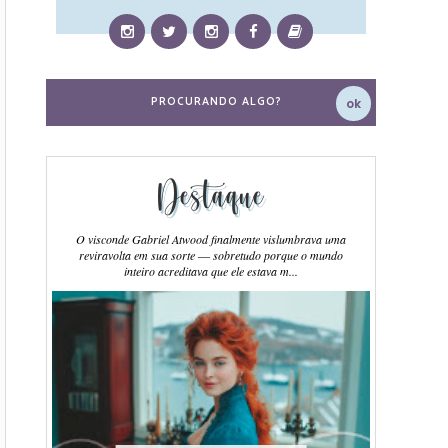
Destaque
O visconde Gabriel Atwood finalmente vislumbrava uma
reviravolta em sua sorte ― sobretudo porque o mundo
inteiro acreditava que ele estava m...