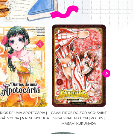
ALEIROS DO ZODÍACO: SAINT
CROWN OF WAR AND SHADOW |
A DROGA DA
YA FINAL EDITION | VOL. 05 |
J.R.WARD #RESENHA
QUADRINHOS |
MASAMI KURUMADA
FELIPE PAN
MARIANE GU