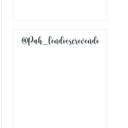
@pah_lendoescrevendo