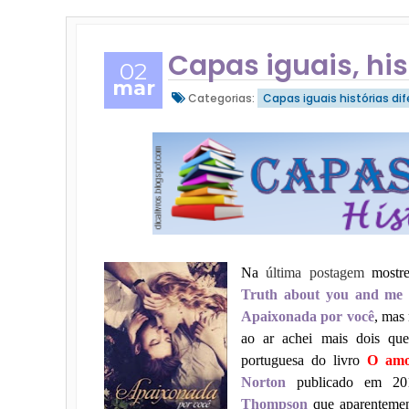
Capas iguais, his
02
mar
Categorias:
Capas iguais histórias di
Na
última postagem
mostre
Truth about you and m
Apaixonada por você
, mas 
ao ar achei mais dois qu
portuguesa do livro
O amo
Norton
publicado em 2
Thompson
que aparentemen