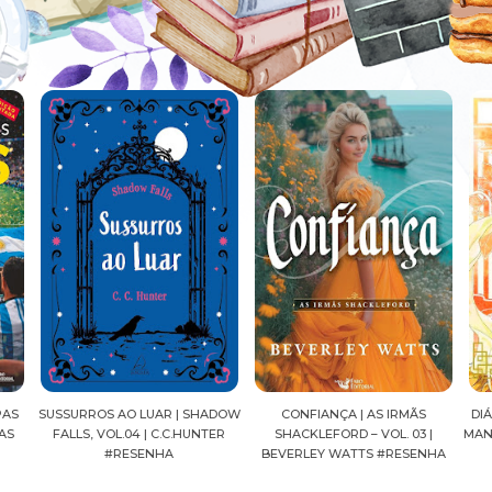
ADOW
CONFIANÇA | AS IRMÃS
DIÁRIOS DE UMA APOTECÁRIA |
CAV
ER
SHACKLEFORD – VOL. 03 |
MANGÁ, VOL.04 | NATSU HYUUGA
SEI
BEVERLEY WATTS #RESENHA