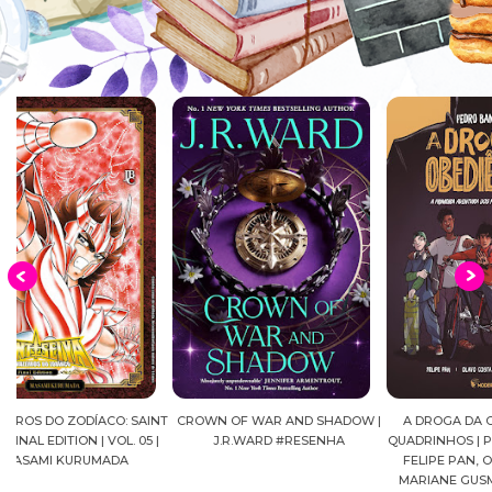
NT
CROWN OF WAR AND SHADOW |
A DROGA DA OBEDIÊNCIA EM
MALD
|
J.R.WARD #RESENHA
QUADRINHOS | PEDRO BANDEIRA,
FELIPE PAN, OLAVO COSTA E
MARIANE GUSMÃO #RESENHA