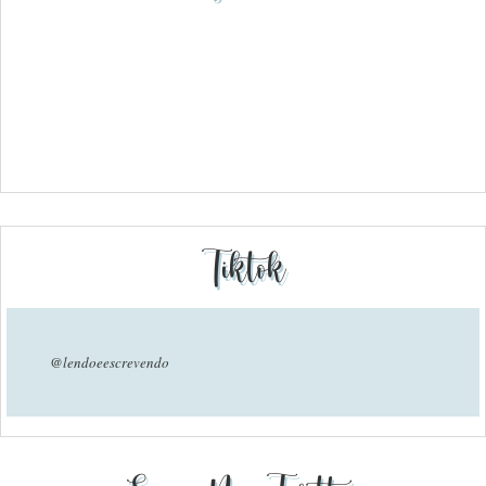
Tiktok
@lendoeescrevendo