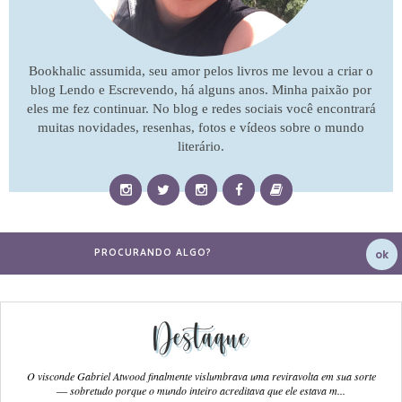
Bookhalic assumida, seu amor pelos livros me levou a criar o
blog Lendo e Escrevendo, há alguns anos. Minha paixão por
eles me fez continuar. No blog e redes sociais você encontrará
muitas novidades, resenhas, fotos e vídeos sobre o mundo
literário.
Destaque
O visconde Gabriel Atwood finalmente vislumbrava uma reviravolta em sua sorte
― sobretudo porque o mundo inteiro acreditava que ele estava m...