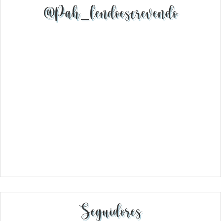
@pah_lendoescrevendo
Seguidores