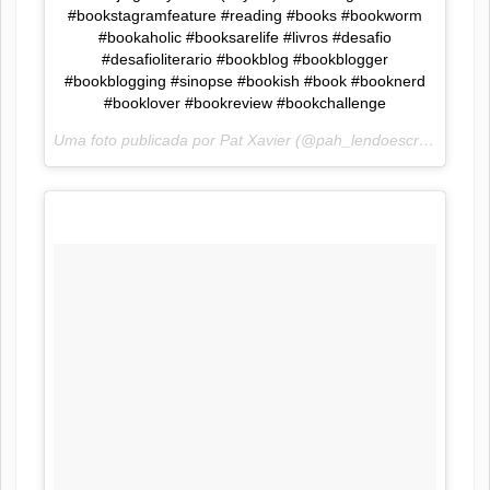
#bookstagramfeature #reading #books #bookworm
#bookaholic #booksarelife #livros #desafio
#desafioliterario #bookblog #bookblogger
#bookblogging #sinopse #bookish #book #booknerd
#booklover #bookreview #bookchallenge
Uma foto publicada por Pat Xavier (@pah_lendoescrevendo) em