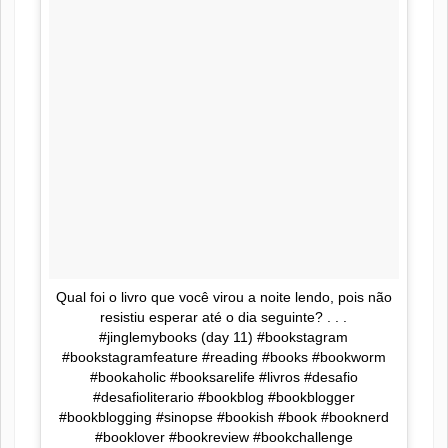
Qual foi o livro que você virou a noite lendo, pois não
resistiu esperar até o dia seguinte? . . .
#jinglemybooks (day 11) #bookstagram
#bookstagramfeature #reading #books #bookworm
#bookaholic #booksarelife #livros #desafio
#desafioliterario #bookblog #bookblogger
#bookblogging #sinopse #bookish #book #booknerd
#booklover #bookreview #bookchallenge