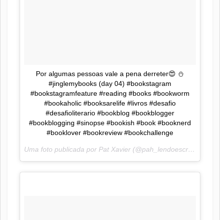
Por algumas pessoas vale a pena derreter😍 ⛄️
#jinglemybooks (day 04) #bookstagram
#bookstagramfeature #reading #books #bookworm
#bookaholic #booksarelife #livros #desafio
#desafioliterario #bookblog #bookblogger
#bookblogging #sinopse #bookish #book #booknerd
#booklover #bookreview #bookchallenge
Uma foto publicada por Pat Xavier (@pah_lendoescrevendo) em