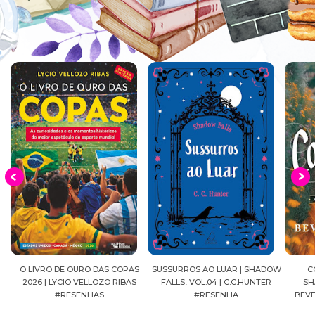
EIA
O LIVRO DE OURO DAS COPAS
SUSSURROS AO LUAR | SHADOW
C
2026 | LYCIO VELLOZO RIBAS
FALLS, VOL.04 | C.C.HUNTER
SH
#RESENHAS
#RESENHA
BEVE