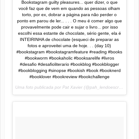
Bookstagram guilty pleasures... quer dizer, o que
você faz que de vem em quando as pessoas olham
torto, por ex, dobrar a página para não perder o
ponto em parou de ler... . . . O meu é comer algo que
provavelmente pode cair e sujar o livro... por isso
escolhi essa estante de chocolate, sério gente, ela é
INTEIRINHA de chocolate (esqueci de preparar as
fotos e aproveitei uma de hoje. . . (day 10)
#bookstagram #bookstagramfeature #reading #books
#bookworm #bookaholic #booksarelife #livros
#desafio #desafioliterario #bookblog #bookblogger
#bookblogging #sinopse #bookish #book #booknerd
#booklover #bookreview #bookchallenge
Uma foto publicada por Pat Xavier (@pah_lendoescrevendo) em