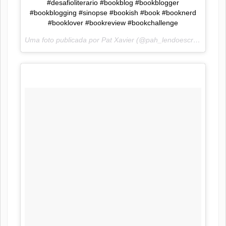
#desafioliterario #bookblog #bookblogger
#bookblogging #sinopse #bookish #book #booknerd
#booklover #bookreview #bookchallenge
Uma foto publicada por Pat Xavier (@pah_lendoescrevendo) em