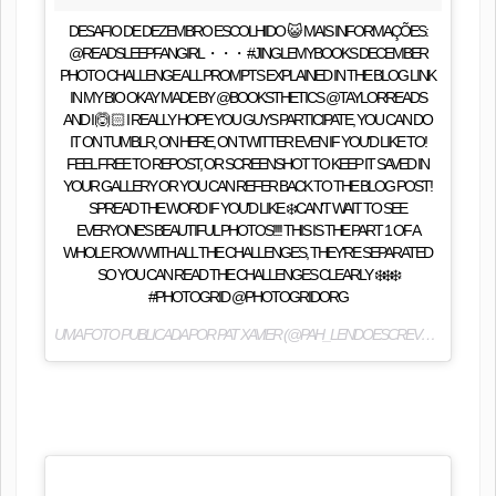
DESAFIO DE DEZEMBRO ESCOLHIDO 😺 MAIS INFORMAÇÕES:
@READSLEEPFANGIRL ・・・ #JINGLEMYBOOKS DECEMBER
PHOTO CHALLENGE ALL PROMPTS EXPLAINED IN THE BLOG LINK
IN MY BIO OKAY MADE BY @BOOKSTHETICS @TAYLORREADS
AND I 🙆🏻 I REALLY HOPE YOU GUYS PARTICIPATE, YOU CAN DO
IT ON TUMBLR, ON HERE, ON TWITTER EVEN IF YOU'D LIKE TO!
FEEL FREE TO REPOST, OR SCREENSHOT TO KEEP IT SAVED IN
YOUR GALLERY OR YOU CAN REFER BACK TO THE BLOG POST!
SPREAD THE WORD IF YOU'D LIKE ❄️️ CAN'T WAIT TO SEE
EVERYONE'S BEAUTIFUL PHOTOS!!!! THIS IS THE PART 1 OF A
WHOLE ROW WITH ALL THE CHALLENGES, THEY'RE SEPARATED
SO YOU CAN READ THE CHALLENGES CLEARLY ❄️️❄️️❄️️
#PHOTOGRID @PHOTOGRIDORG
UMA FOTO PUBLICADA POR PAT XAVIER (@PAH_LENDOESCREVENDO) EM
NO