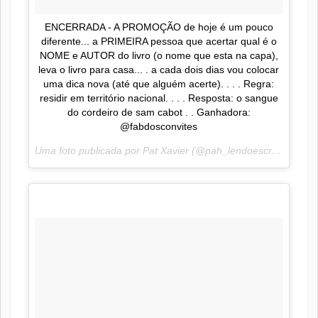
ENCERRADA - A PROMOÇÃO de hoje é um pouco
diferente... a PRIMEIRA pessoa que acertar qual é o
NOME e AUTOR do livro (o nome que esta na capa),
leva o livro para casa... . a cada dois dias vou colocar
uma dica nova (até que alguém acerte). . . . Regra:
residir em território nacional. . . . Resposta: o sangue
do cordeiro de sam cabot . . Ganhadora:
@fabdosconvites
Uma foto publicada por Pat Xavier (@pah_lendoescrevendo) em