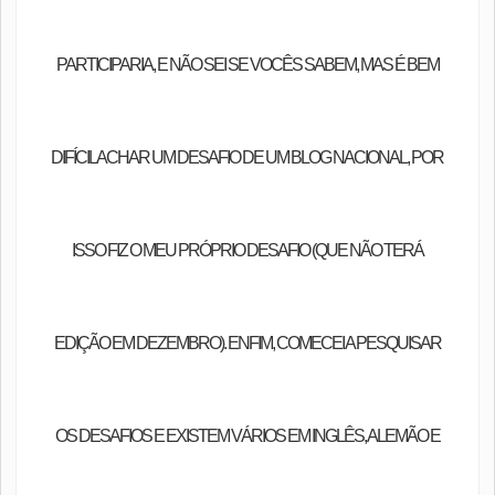
PARTICIPARIA, E NÃO SEI SE VOCÊS SABEM, MAS É BEM
DIFÍCIL ACHAR UM DESAFIO DE UM BLOG NACIONAL, POR
ISSO FIZ O MEU PRÓPRIO DESAFIO (QUE NÃO TERÁ
EDIÇÃO EM DEZEMBRO). ENFIM, COMECEI A PESQUISAR
OS DESAFIOS E EXISTEM VÁRIOS EM INGLÊS, ALEMÃO E