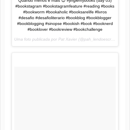
Quando menos é mais 😍 #jinglemybooks (day 03)
#bookstagram #bookstagramfeature #reading #books
#bookworm #bookaholic #booksarelife #livros
#desafio #desafioliterario #bookblog #bookblogger
#bookblogging #sinopse #bookish #book #booknerd
#booklover #bookreview #bookchallenge
Uma foto publicada por Pat Xavier (@pah_lendoescrevendo) em