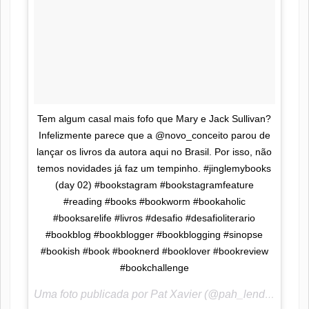
Tem algum casal mais fofo que Mary e Jack Sullivan?
Infelizmente parece que a @novo_conceito parou de
lançar os livros da autora aqui no Brasil. Por isso, não
temos novidades já faz um tempinho. #jinglemybooks
(day 02) #bookstagram #bookstagramfeature
#reading #books #bookworm #bookaholic
#booksarelife #livros #desafio #desafioliterario
#bookblog #bookblogger #bookblogging #sinopse
#bookish #book #booknerd #booklover #bookreview
#bookchallenge
Uma foto publicada por Pat Xavier (@pah_lendoescrevendo) em