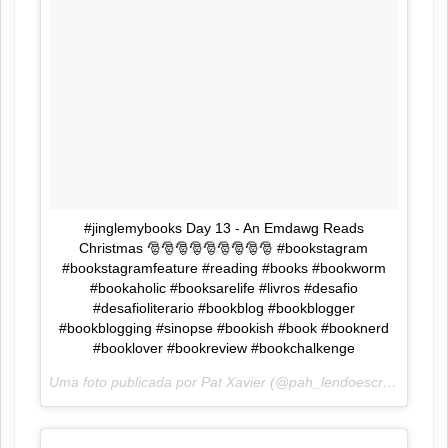
#jinglemybooks Day 13 - An Emdawg Reads
Christmas 🎅🎅🎅🎅🎅🎅🎅🎅🎅 #bookstagram
#bookstagramfeature #reading #books #bookworm
#bookaholic #booksarelife #livros #desafio
#desafioliterario #bookblog #bookblogger
#bookblogging #sinopse #bookish #book #booknerd
#booklover #bookreview #bookchalkenge
Uma foto publicada por Pat Xavier (@pah_lendoescrevendo) em