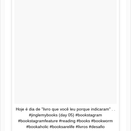
Hoje é dia de "livro que você leu porque indicaram" . .
#jinglemybooks (day 05) #bookstagram
#bookstagramfeature #reading #books #bookworm
#bookaholic #booksarelife #livros #desafio