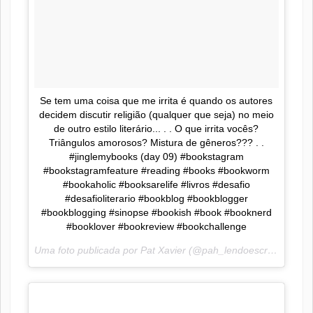
Se tem uma coisa que me irrita é quando os autores
decidem discutir religião (qualquer que seja) no meio
de outro estilo literário... . . O que irrita vocês?
Triângulos amorosos? Mistura de gêneros??? . .
#jinglemybooks (day 09) #bookstagram
#bookstagramfeature #reading #books #bookworm
#bookaholic #booksarelife #livros #desafio
#desafioliterario #bookblog #bookblogger
#bookblogging #sinopse #bookish #book #booknerd
#booklover #bookreview #bookchallenge
Uma foto publicada por Pat Xavier (@pah_lendoescrevendo) em