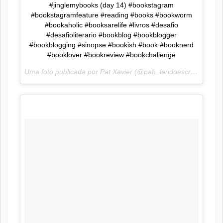
#jinglemybooks (day 14) #bookstagram
#bookstagramfeature #reading #books #bookworm
#bookaholic #booksarelife #livros #desafio
#desafioliterario #bookblog #bookblogger
#bookblogging #sinopse #bookish #book #booknerd
#booklover #bookreview #bookchallenge
Uma foto publicada por Pat Xavier (@pah_lendoescrevendo) em