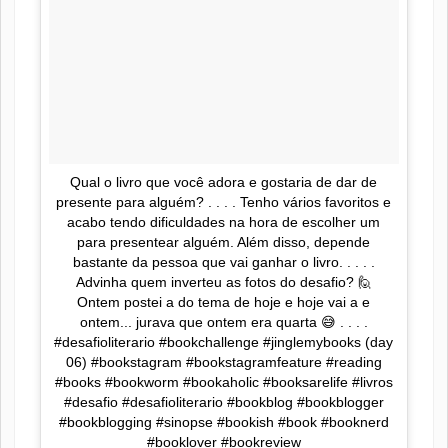
Qual o livro que você adora e gostaria de dar de
presente para alguém? . . . . Tenho vários favoritos e
acabo tendo dificuldades na hora de escolher um
para presentear alguém. Além disso, depende
bastante da pessoa que vai ganhar o livro. . . . .
Advinha quem inverteu as fotos do desafio? 🙋
Ontem postei a do tema de hoje e hoje vai a e
ontem... jurava que ontem era quarta 😅 . . . .
#desafioliterario #bookchallenge #jinglemybooks (day
06) #bookstagram #bookstagramfeature #reading
#books #bookworm #bookaholic #booksarelife #livros
#desafio #desafioliterario #bookblog #bookblogger
#bookblogging #sinopse #bookish #book #booknerd
#booklover #bookreview