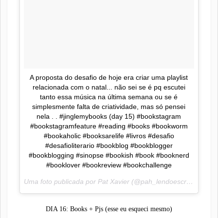
A proposta do desafio de hoje era criar uma playlist
relacionada com o natal... não sei se é pq escutei
tanto essa música na última semana ou se é
simplesmente falta de criatividade, mas só pensei
nela . . #jinglemybooks (day 15) #bookstagram
#bookstagramfeature #reading #books #bookworm
#bookaholic #booksarelife #livros #desafio
#desafioliterario #bookblog #bookblogger
#bookblogging #sinopse #bookish #book #booknerd
#booklover #bookreview #bookchallenge
Uma foto publicada por Pat Xavier (@pah_lendoescrevendo) em
DIA 16: Books + Pjs (esse eu esqueci mesmo)