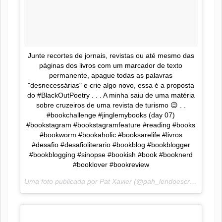
Junte recortes de jornais, revistas ou até mesmo das
páginas dos livros com um marcador de texto
permanente, apague todas as palavras
"desnecessárias" e crie algo novo, essa é a proposta
do #BlackOutPoetry . . . A minha saiu de uma matéria
sobre cruzeiros de uma revista de turismo 😉 . .
#bookchallenge #jinglemybooks (day 07)
#bookstagram #bookstagramfeature #reading #books
#bookworm #bookaholic #booksarelife #livros
#desafio #desafioliterario #bookblog #bookblogger
#bookblogging #sinopse #bookish #book #booknerd
#booklover #bookreview
Uma foto publicada por Pat Xavier (@pah_lendoescrevendo) em