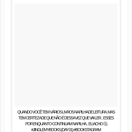
QUANDO VOCÊ TEM VÁRIOS LIVROS NA PILHA DE LEITURA, MAS
TEM CERTEZA DE QUE NÃO É DESSA VEZ QUE VAI LER... ESSES
POR ENQUANTO CONTINUAM NA PILHA... EU ACHO 🤔
#JINGLEMYBOOKS (DAY 01) #BOOKSTAGRAM