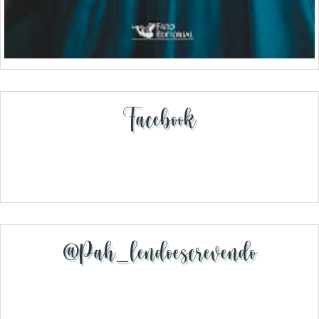
Facebook
@pah_lendoescrevendo