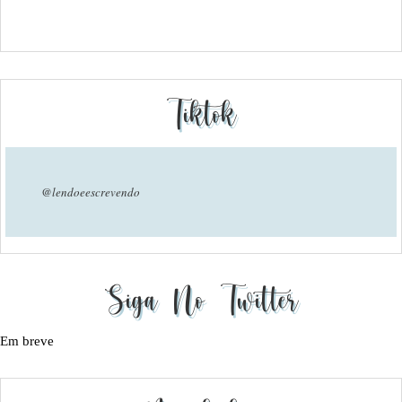
Tiktok
@lendoeescrevendo
Siga No Twitter
Em breve