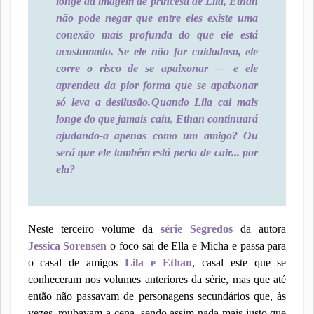
longe da imagem de princesa de Lila, Ethan
não pode negar que entre eles existe uma
conexão mais profunda do que ele está
acostumado. Se ele não for cuidadoso, ele
corre o risco de se apaixonar — e ele
aprendeu da pior forma que se apaixonar
só leva a desilusão.
Quando Lila cai mais
longe do que jamais caiu, Ethan continuará
ajudando-a apenas como um amigo? Ou
será que ele também está perto de cair... por
ela?
Neste terceiro volume da
série Segredos
da autora
Jessica Sorensen
o foco sai de Ella e Micha e passa para
o casal de amigos
Lila e Ethan
, casal este que se
conheceram nos volumes anteriores da série, mas que até
então não passavam de personagens secundários que, às
vezes, roubavam a cena, sendo assim nada mais justo que