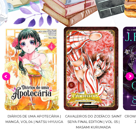
A |
CAVALEIROS DO ZODÍACO: SAINT
CROWN OF WAR AND SHADOW |
A 
UUGA
SEIYA FINAL EDITION | VOL. 05 |
J.R.WARD #RESENHA
QUAD
MASAMI KURUMADA
FE
MA