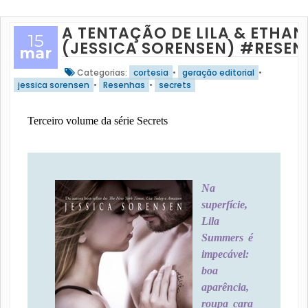
A TENTAÇÃO DE LILA & ETHAN
15
(JESSICA SORENSEN) #RESE
mar
Categorias:
cortesia
•
geração editorial
•
jessica sorensen
•
Resenhas
•
secrets
Terceiro volume da série Secrets
Na
superfície,
Lila
Summers é
impecável:
boa
aparência,
roupa cara