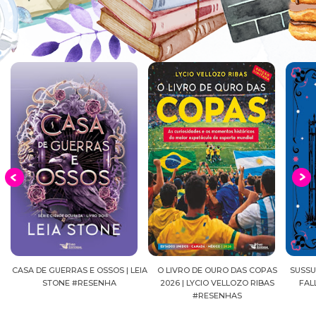
EIA
O LIVRO DE OURO DAS COPAS
SUSSURROS AO LUAR | SHADOW
C
2026 | LYCIO VELLOZO RIBAS
FALLS, VOL.04 | C.C.HUNTER
SH
#RESENHAS
#RESENHA
BEVE