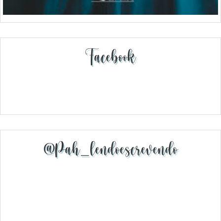
Facebook
@pah_lendoescrevendo