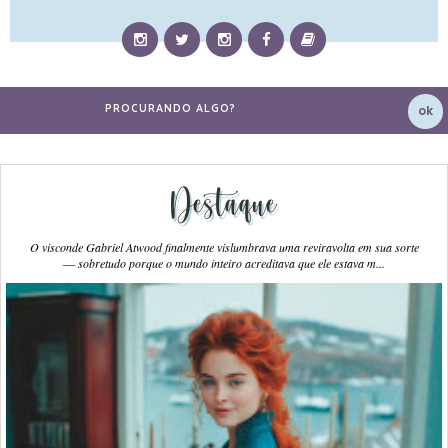
Destaque
O visconde Gabriel Atwood finalmente vislumbrava uma reviravolta em sua sorte
― sobretudo porque o mundo inteiro acreditava que ele estava m...