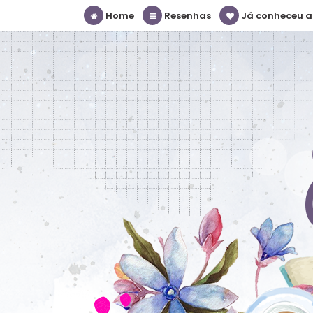
Home
Resenhas
Já conheceu a S