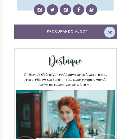
Destaque
O visconde Gabriel Atwood finalmente vislumbrava uma
reviravolta em sua sorte ― sobretudo porque o mundo
inteiro acreditava que ele estava m...