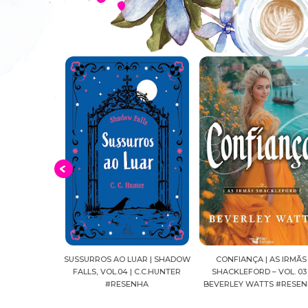
O DAS COPAS
SUSSURROS AO LUAR | SHADOW
CONFIANÇA | AS IRMÃS
ELLOZO RIBAS
FALLS, VOL.04 | C.C.HUNTER
SHACKLEFORD – VOL. 03 
NHAS
#RESENHA
BEVERLEY WATTS #RESE