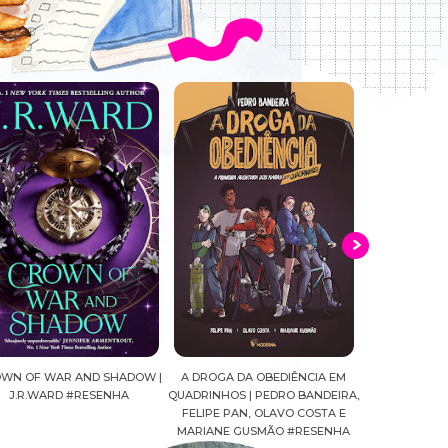
WN OF WAR AND SHADOW |
A DROGA DA OBEDIÊNCIA EM
MALDIÇÃ0 | 
J.R.WARD #RESENHA
QUADRINHOS | PEDRO BANDEIRA,
#R
FELIPE PAN, OLAVO COSTA E
MARIANE GUSMÃO #RESENHA