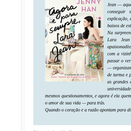
Jean — aque
conseguir 
explicação, 
baixos de es
Na surpreen
Lara Jean
apaixonadís
com a vizinh
passar o ver
— organizan
de turma e 
as grandes d
universidad
mesmos questionamentos, e agora é ela quem p
o amor de sua vida — para trás.
Quando o coração e a razão apontam para dire