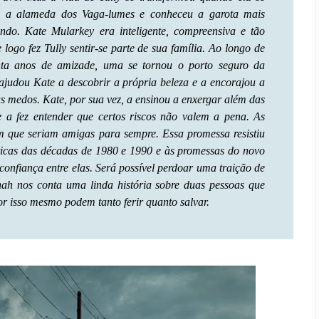
 a alameda dos Vaga-lumes e conheceu a garota mais
ndo. Kate Mularkey era inteligente, compreensiva e tão
logo fez Tully sentir-se parte de sua família. Ao longo de
nta anos de amizade, uma se tornou o porto seguro da
 ajudou Kate a descobrir a própria beleza e a encorajou a
us medos. Kate, por sua vez, a ensinou a enxergar além das
e a fez entender que certos riscos não valem a pena. As
m que seriam amigas para sempre. Essa promessa resistiu
líticas das décadas de 1980 e 1990 e às promessas do novo
confiança entre elas. Será possível perdoar uma traição de
nah nos conta uma linda história sobre duas pessoas que
r isso mesmo podem tanto ferir quanto salvar.