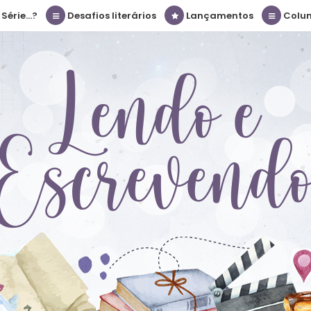
érie...?
Desafios literários
Lançamentos
Colu