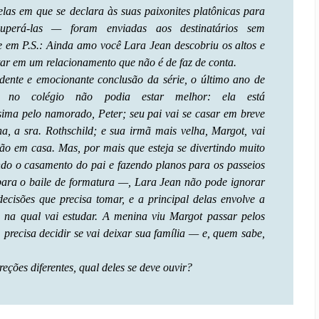
las em que se declara às suas paixonites platônicas para
superá-las — foram enviadas aos destinatários sem
e em P.S.: Ainda amo você Lara Jean descobriu os altos e
tar em um relacionamento que não é de faz de conta.
dente e emocionante conclusão da série, o último ano de
 no colégio não podia estar melhor: ela está
sima pelo namorado, Peter; seu pai vai se casar em breve
a, a sra. Rothschild; e sua irmã mais velha, Margot, vai
ão em casa. Mas, por mais que esteja se divertindo muito
do o casamento do pai e fazendo planos para os passeios
para o baile de formatura —, Lara Jean não pode ignorar
ecisões que precisa tomar, e a principal delas envolve a
e na qual vai estudar. A menina viu Margot passar pelos
recisa decidir se vai deixar sua família — e, quem sabe,
ções diferentes, qual deles se deve ouvir?