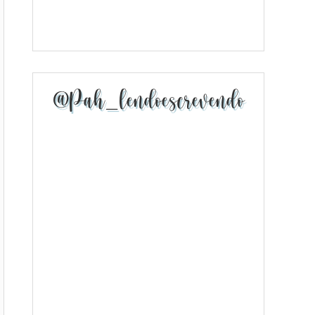
@pah_lendoescrevendo