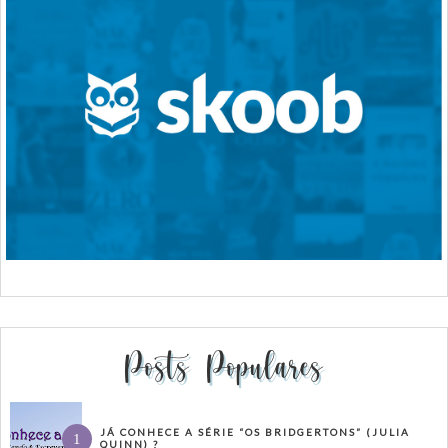
Posts Populares
JÁ CONHECE A SÉRIE “OS BRIDGERTONS” (JULIA
QUINN) ?