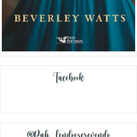
Facebook
@pah_lendoescrevendo