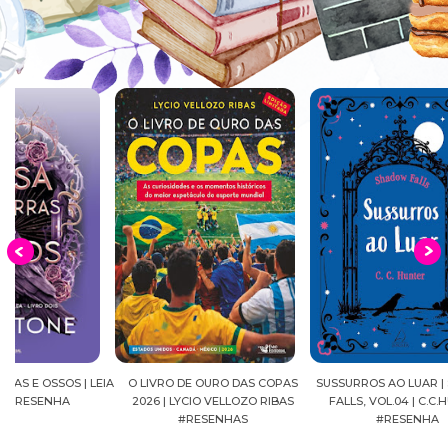
EIA
O LIVRO DE OURO DAS COPAS
SUSSURROS AO LUAR | SHADOW
C
2026 | LYCIO VELLOZO RIBAS
FALLS, VOL.04 | C.C.HUNTER
SH
#RESENHAS
#RESENHA
BEVE