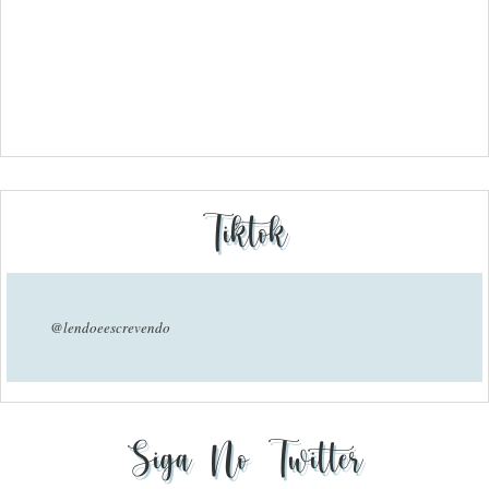
Tiktok
@lendoeescrevendo
Siga No Twitter