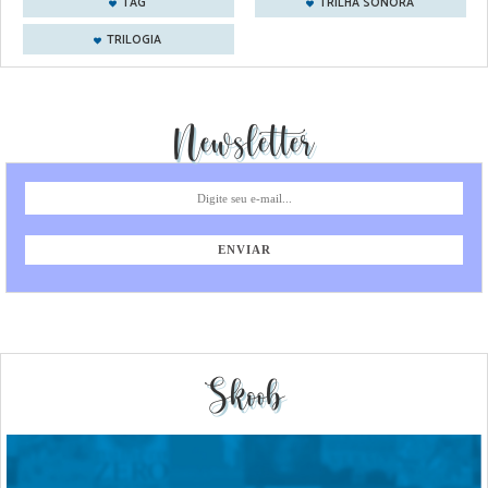
TAG
TRILHA SONORA
TRILOGIA
Newsletter
Skoob