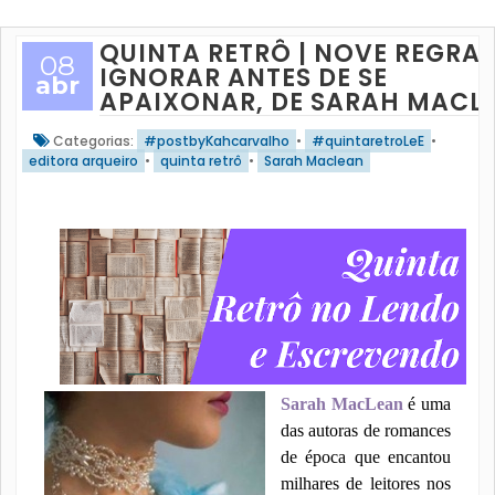
QUINTA RETRÔ | NOVE REGRAS
08
IGNORAR ANTES DE SE
abr
APAIXONAR, DE SARAH MACL
Categorias:
#postbyKahcarvalho
•
#quintaretroLeE
•
editora arqueiro
•
quinta retrô
•
Sarah Maclean
Sarah MacLean
é uma
das autoras de romances
de época que encantou
milhares de leitores nos