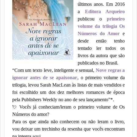
últimos anos. Em 2016
a
Editora Arqueiro
publicou o
primeiro
volume da trilogia Os
Números do Amor
e
desde então tenho
tentado ler todos os
livros da autora que são
publicados no Brasil.
“Com um texto leve, inteligente e sensual,
Nove regras a
ignorar antes de se apaixonar
, o primeiro volume da
trilogia, levou Sarah MacLean às listas de mais vendidos e
foi escolhido um dos dez melhores romances de época
pela Publishers Weekly no ano de seu lançamento”*.
Vocês já conheciam/leram o primeiro volume de Os
💘
Números do amor?
Para os que ainda não conhecem ou não leram o livro,
vou deixar um trechinho da resenha que vocês encontram
na integra
aqui
.