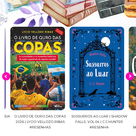
EIA
O LIVRO DE OURO DAS COPAS
SUSSURROS AO LUAR | SHADOW
C
2026 | LYCIO VELLOZO RIBAS
FALLS, VOL.04 | C.C.HUNTER
SH
#RESENHAS
#RESENHA
BEVE