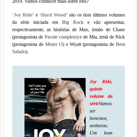
2019. Vamos conhecer mais sobre eles?
‘Joy Ride’
e
‘Hard Wood’
são os dois últimos volumes
da série iniciada em
Big Rock
e vão apresentar,
respectivamente, as histórias de Max, irmão de Chase
(protagonista de
Pacote completo
) e de Mia, irmã de Nick
(protagonista de
Mister O
) e Wyatt (protagonista de
Bem
Safado
).
Joy Ride,
quinto
volume da
série
Vamos
ser
honestos,
senhoras.
Um bom