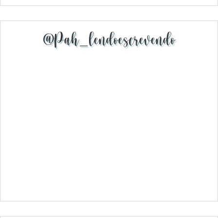
@pah_lendoescrevendo