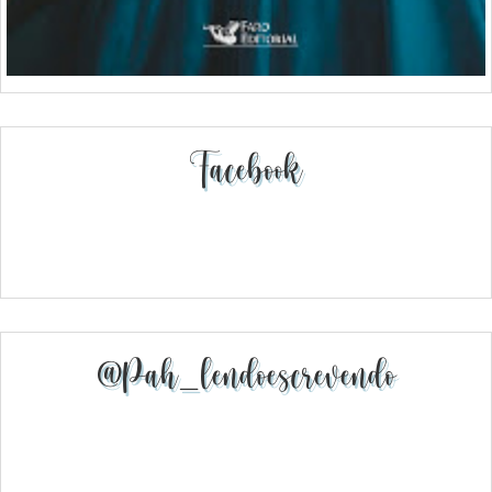
Facebook
@pah_lendoescrevendo