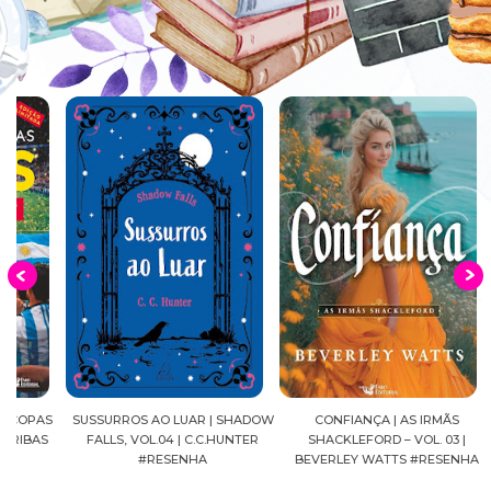
S
SUSSURROS AO LUAR | SHADOW
CONFIANÇA | AS IRMÃS
DIÁRI
FALLS, VOL.04 | C.C.HUNTER
SHACKLEFORD – VOL. 03 |
MANGÁ
#RESENHA
BEVERLEY WATTS #RESENHA