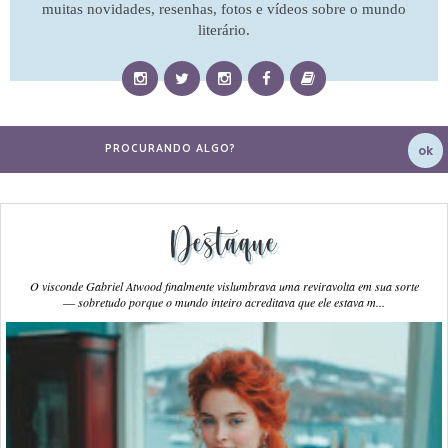
muitas novidades, resenhas, fotos e vídeos sobre o mundo
literário.
Destaque
O visconde Gabriel Atwood finalmente vislumbrava uma reviravolta em sua sorte
― sobretudo porque o mundo inteiro acreditava que ele estava m...