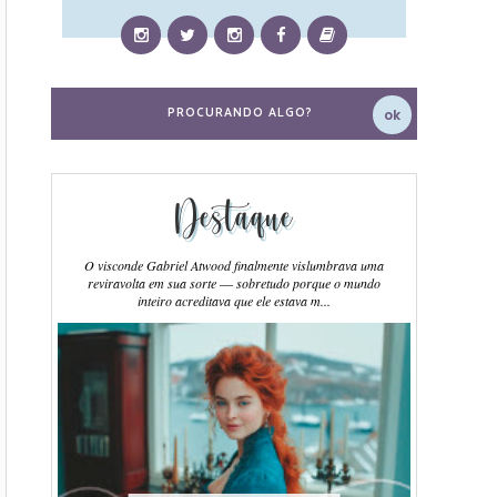
Destaque
O visconde Gabriel Atwood finalmente vislumbrava uma
reviravolta em sua sorte ― sobretudo porque o mundo
inteiro acreditava que ele estava m...