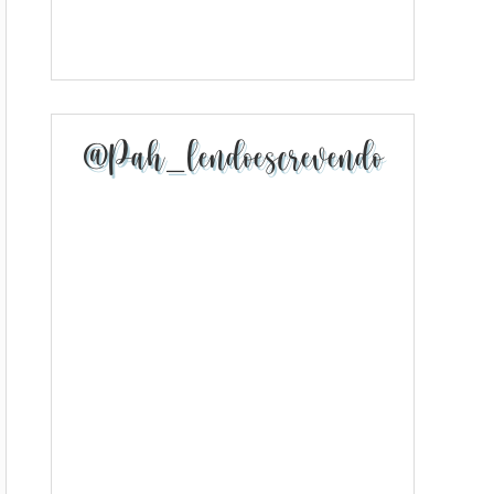
@pah_lendoescrevendo