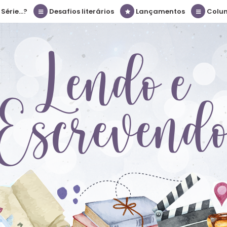
érie...?
Desafios literários
Lançamentos
Colu