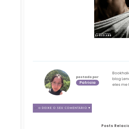
Bookhali
postado por
blog Len
Patricia
eles me 
0 DEIXE O SEU COMENTÁRIO ♥
Posts Relac