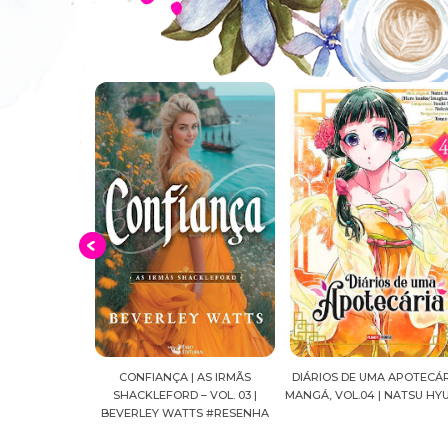
UAR | SHADOW
CONFIANÇA | AS IRMÃS
DIÁRIOS DE UMA APOTECÁRI
| C.C.HUNTER
SHACKLEFORD – VOL. 03 |
MANGÁ, VOL.04 | NATSU HY
NHA
BEVERLEY WATTS #RESENHA