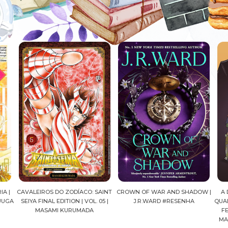
A |
CAVALEIROS DO ZODÍACO: SAINT
CROWN OF WAR AND SHADOW |
A 
UUGA
SEIYA FINAL EDITION | VOL. 05 |
J.R.WARD #RESENHA
QUAD
MASAMI KURUMADA
FE
MA