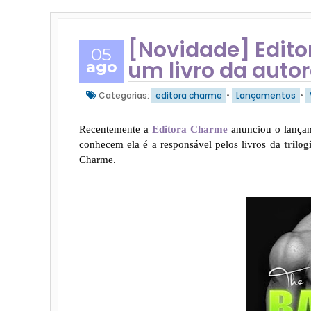
[Novidade] Edito
05
um livro da autor
ago
Categorias:
editora charme
•
Lançamentos
•
Recentemente a
Editora Charme
anunciou o lança
conhecem ela é a responsável pelos livros da
trilo
Charme.