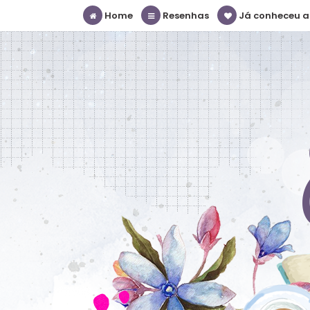
Home
Resenhas
Já conheceu a S