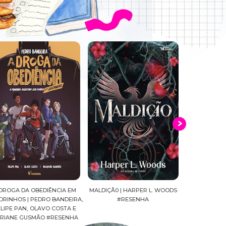
DROGA DA OBEDIÊNCIA EM
MALDIÇÃ0 | HARPER L. WOODS
CAVALEIROS D
RINHOS | PEDRO BANDEIRA,
#RESENHA
SEIYA FINAL E
LIPE PAN, OLAVO COSTA E
MASAMI KUR
RIANE GUSMÃO #RESENHA