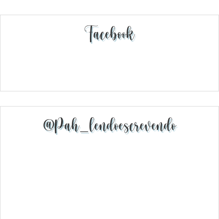
Facebook
@pah_lendoescrevendo