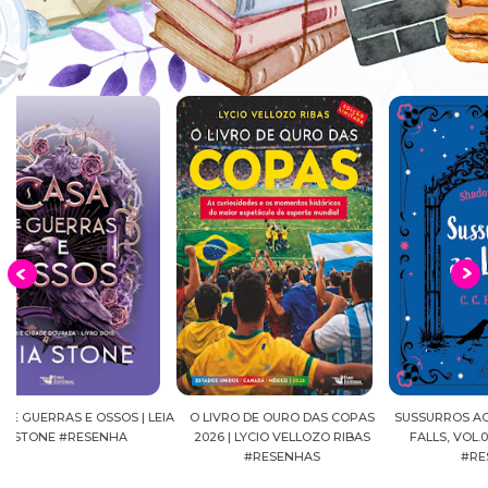
EIA
O LIVRO DE OURO DAS COPAS
SUSSURROS AO LUAR | SHADOW
C
2026 | LYCIO VELLOZO RIBAS
FALLS, VOL.04 | C.C.HUNTER
SH
#RESENHAS
#RESENHA
BEVE