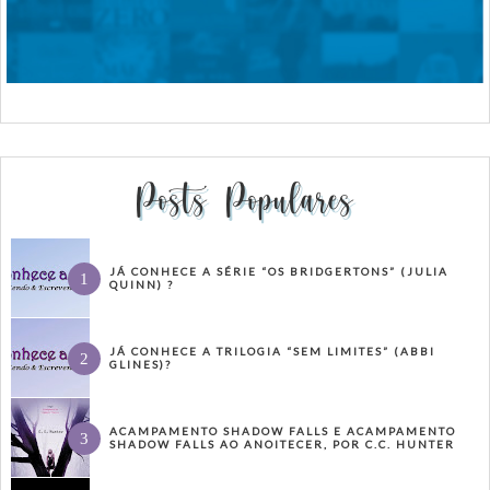
Posts Populares
JÁ CONHECE A SÉRIE “OS BRIDGERTONS” (JULIA
QUINN) ?
JÁ CONHECE A TRILOGIA “SEM LIMITES” (ABBI
GLINES)?
ACAMPAMENTO SHADOW FALLS E ACAMPAMENTO
SHADOW FALLS AO ANOITECER, POR C.C. HUNTER